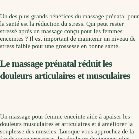
Un des plus grands bénéfices du massage prénatal pour
la santé est la réduction du stress. Qui peut rester
stressé après un massage conçu pour les femmes
enceintes ? Il est important de maintenir un niveau de
stress faible pour une grossesse en bonne santé.
Le massage prénatal réduit les
douleurs articulaires et musculaires
Un massage pour femme enceinte aide à apaiser les
douleurs musculaires et articulaires et à améliorer la
souplesse des muscles. Lorsque vous approchez de la
fin de votre grossesse, les douleurs deviennent plus