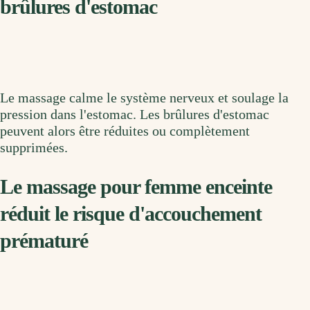
brûlures d'estomac
Le massage calme le système nerveux et soulage la
pression dans l'estomac. Les brûlures d'estomac
peuvent alors être réduites ou complètement
supprimées.
Le massage pour femme enceinte
réduit le risque d'accouchement
prématuré