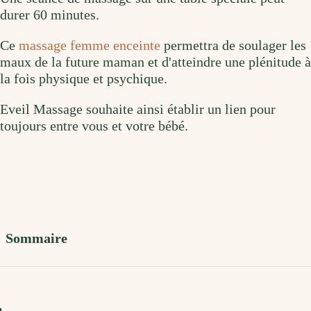
durer 60 minutes.
Ce
massage femme enceinte
permettra de soulager les
maux de la future maman et d'atteindre une plénitude à
la fois physique et psychique.
Eveil Massage souhaite ainsi établir un lien pour
toujours entre vous et votre bébé.
Sommaire