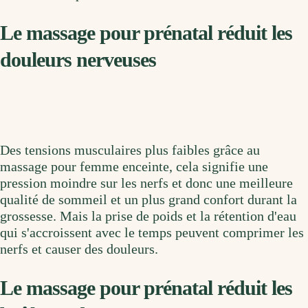
Le massage pour prénatal réduit les
douleurs nerveuses
Des tensions musculaires plus faibles grâce au
massage pour femme enceinte, cela signifie une
pression moindre sur les nerfs et donc une meilleure
qualité de sommeil et un plus grand confort durant la
grossesse. Mais la prise de poids et la rétention d'eau
qui s'accroissent avec le temps peuvent comprimer les
nerfs et causer des douleurs.
Le massage pour prénatal réduit les