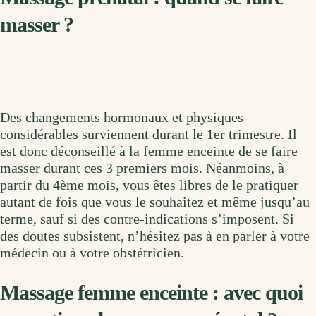
masser ?
Des changements hormonaux et physiques
considérables surviennent durant le 1er trimestre. Il
est donc déconseillé à la femme enceinte de se faire
masser durant ces 3 premiers mois. Néanmoins, à
partir du 4ème mois, vous êtes libres de le pratiquer
autant de fois que vous le souhaitez et même jusqu’au
terme, sauf si des contre-indications s’imposent. Si
des doutes subsistent, n’hésitez pas à en parler à votre
médecin ou à votre obstétricien.
Massage femme enceinte : avec quoi