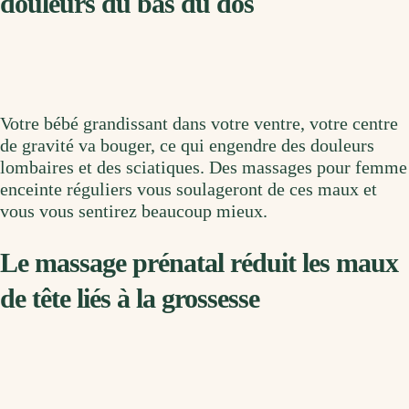
douleurs du bas du dos
Votre bébé grandissant dans votre ventre, votre centre
de gravité va bouger, ce qui engendre des douleurs
lombaires et des sciatiques. Des massages pour femme
enceinte réguliers vous soulageront de ces maux et
vous vous sentirez beaucoup mieux.
Le massage prénatal réduit les maux
de tête liés à la grossesse