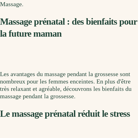
Massage.
Massage prénatal : des bienfaits pour
la future maman
Les avantages du massage pendant la grossesse sont
nombreux pour les femmes enceintes. En plus d'être
très relaxant et agréable, découvrons les bienfaits du
massage pendant la grossesse.
Le massage prénatal réduit le stress