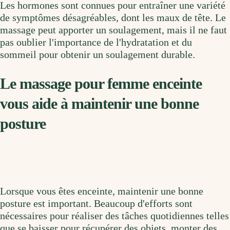
Les hormones sont connues pour entraîner une variété
de symptômes désagréables, dont les maux de tête. Le
massage peut apporter un soulagement, mais il ne faut
pas oublier l'importance de l'hydratation et du
sommeil pour obtenir un soulagement durable.
Le massage pour femme enceinte
vous aide à maintenir une bonne
posture
Lorsque vous êtes enceinte, maintenir une bonne
posture est important. Beaucoup d'efforts sont
nécessaires pour réaliser des tâches quotidiennes telles
que se baisser pour récupérer des objets, monter des