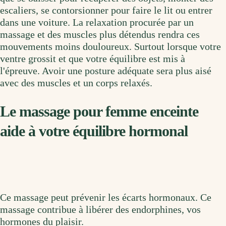
escaliers, se contorsionner pour faire le lit ou entrer
dans une voiture. La relaxation procurée par un
massage et des muscles plus détendus rendra ces
mouvements moins douloureux. Surtout lorsque votre
ventre grossit et que votre équilibre est mis à
l'épreuve. Avoir une posture adéquate sera plus aisé
avec des muscles et un corps relaxés.
Le massage pour femme enceinte
aide à votre équilibre hormonal
Ce massage peut prévenir les écarts hormonaux. Ce
massage contribue à libérer des endorphines, vos
hormones du plaisir.