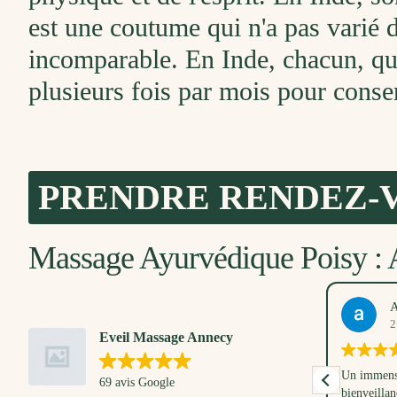
est une coutume qui n'a pas varié d
incomparable. En Inde, chacun, que
plusieurs fois par mois pour conser
PRENDRE RENDEZ-
Massage Ayurvédique Poisy : A
Marlène Guerry
A
13. Avril, 2026
2
Eveil Massage Annecy
Un très bon moment partagé avec mon petit
Un immense
69 avis Google
loulou. Anna nous a d'abord montré et
bienveillan