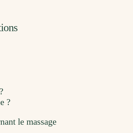
tions
?
e ?
rnant le massage