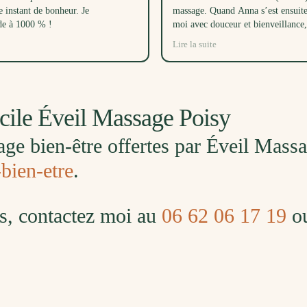
e instant de bonheur. Je
massage. Quand Anna s’est ensuit
e à 1000 % !
moi avec douceur et bienveillance, 
réussi à endormir bébé dans son 
Lire la suite
temps, juste avec sa voix! Ce mom
les trois étaient un très beau cadea
beaucoup.
cile Éveil Massage Poisy
ge bien-être offertes par Éveil Massa
bien-etre
.
es, contactez moi au
06 62 06 17 19
ou