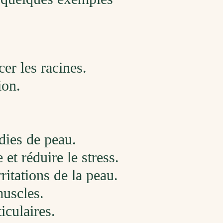
er les racines.
ion.
adies de peau.
et réduire le stress.
rritations de la peau.
muscles.
iculaires.