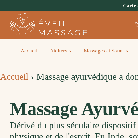
Carte 
Accueil
Ateliers
Massages et Soins
Accueil
›
Massage ayurvédique a dom
Massage Ayurvé
Dérivé du plus séculaire dispositif 
physique et de l'esprit. En Inde, son