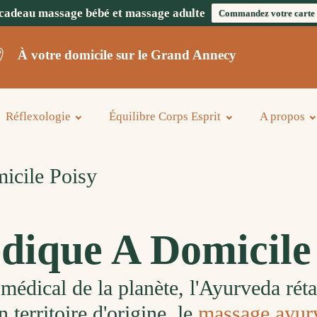
cadeau massage bébé et massage adulte
Commandez votre carte
À votre domicile sur le Grand Annecy
Réflexologie
Équilibre Corps Esprit
A propos
icile Poisy
dique A Domicile
médical de la planète, l'Ayurveda rétab
 territoire d'origine, le
massage ayur