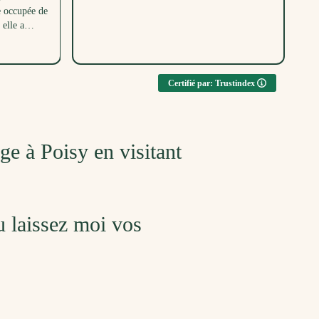
e occupée de
dé
elle a
bé
parc en même
ent toutes
u, merci
Certifié par: Trustindex
ge à Poisy en visitant
 laissez moi vos