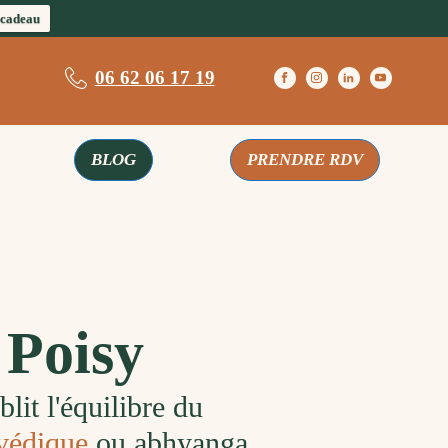
 cadeau
06 62 06 17 19
BLOG
PRENDRE RDV
 Poisy
lit l'équilibre du
védique
ou abhyanga