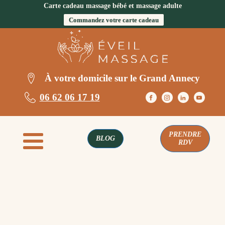
Carte cadeau massage bébé et massage adulte
Commandez votre carte cadeau
À votre domicile sur le Grand Annecy
06 62 06 17 19
PRENDRE
BLOG
RDV