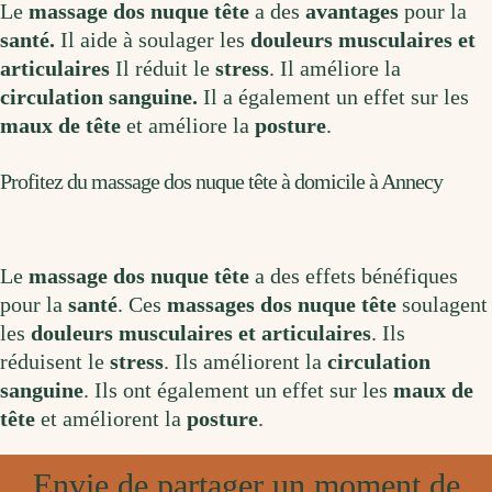
Le
massage dos nuque tête
a des
avantages
pour la
santé.
Il aide à soulager les
douleurs musculaires et
articulaires
Il réduit le
stress
. Il améliore la
circulation sanguine.
Il a également un effet sur les
maux de tête
et améliore la
posture
.
Profitez du massage dos nuque tête à domicile à Annecy
Le
massage dos nuque tête
a des effets bénéfiques
pour la
santé
. Ces
massages dos nuque tête
soulagent
les
douleurs musculaires et articulaires
. Ils
réduisent le
stress
. Ils améliorent la
circulation
sanguine
. Ils ont également un effet sur les
maux de
tête
et améliorent la
posture
.
Envie de partager un moment de