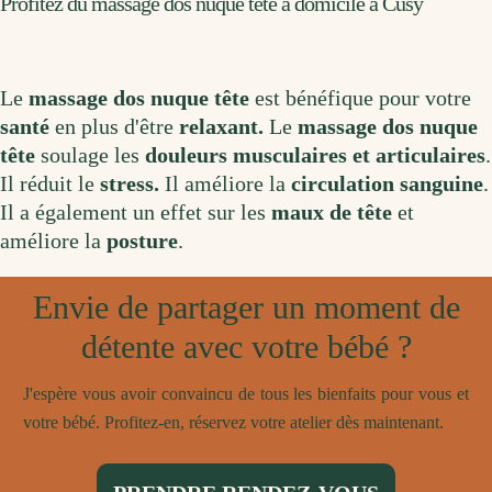
Profitez du massage dos nuque tête à domicile à Cusy
Le
massage dos nuque tête
est bénéfique pour votre
santé
en plus d'être
relaxant.
Le
massage dos nuque
tête
soulage les
douleurs musculaires et articulaires
.
Il réduit le
stress.
Il améliore la
circulation sanguine
.
Il a également un effet sur les
maux de tête
et
améliore la
posture
.
Envie de partager un moment de
détente avec votre bébé ?
J'espère vous avoir convaincu de tous les bienfaits pour vous et
votre bébé. Profitez-en, réservez votre atelier dès maintenant.