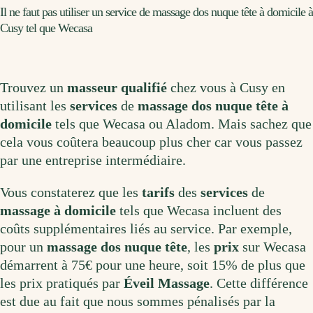
Il ne faut pas utiliser un service de massage dos nuque tête à domicile à
Cusy tel que Wecasa
Trouvez un
masseur qualifié
chez vous à Cusy en
utilisant les
services
de
massage dos nuque tête à
domicile
tels que Wecasa ou Aladom. Mais sachez que
cela vous coûtera beaucoup plus cher car vous passez
par une entreprise intermédiaire.
Vous constaterez que les
tarifs
des
services
de
massage à domicile
tels que Wecasa incluent des
coûts supplémentaires liés au service. Par exemple,
pour un
massage dos nuque tête
, les
prix
sur Wecasa
démarrent à 75€ pour une heure, soit 15% de plus que
les prix pratiqués par
Éveil Massage
. Cette différence
est due au fait que nous sommes pénalisés par la