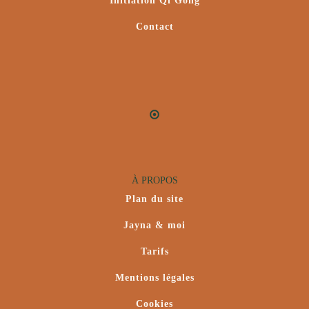
Initiation Qi Gong
Contact
À PROPOS
Plan du site
Jayna & moi
Tarifs
Mentions légales
Cookies