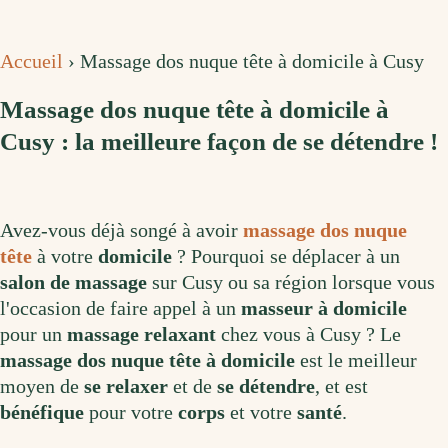
Accueil
›
Massage dos nuque tête à domicile à Cusy
Massage dos nuque tête à domicile à
Cusy : la meilleure façon de se détendre !
Avez-vous déjà songé à avoir
massage dos nuque
tête
à votre
domicile
? Pourquoi se déplacer à un
salon de massage
sur Cusy ou sa région lorsque vous
l'occasion de faire appel à un
masseur à domicile
pour un
massage relaxant
chez vous à Cusy ? Le
massage dos nuque tête à domicile
est le meilleur
moyen de
se relaxer
et de
se détendre
, et est
bénéfique
pour votre
corps
et votre
santé
.