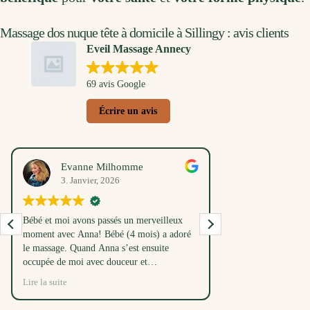
Massage dos nuque tête à domicile à Sillingy : avis clients
Eveil Massage Annecy
69 avis Google
Écrire un avis
Evanne Milhomme
Nina
3. Janvier, 2026
15. Novem
Bébé et moi avons passés un merveilleux
Excellente prise en 
moment avec Anna! Bébé (4 mois) a adoré
c est douceur et d'a
le massage. Quand Anna s’est ensuite
occupée de moi avec douceur et
bienveillance, elle a réussi à endormir bébé
Lire la suite
dans son parc en même temps, juste avec sa
voix! Ce moment toutes les trois étaient un