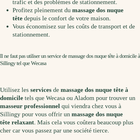
trafic et des problèmes de stationnement.
Profitez pleinement du
massage dos nuque
tête
depuis le confort de votre maison.
Vous économisez sur les coûts de transport et de
stationnement.
Il ne faut pas utiliser un service de massage dos nuque tête à domicile à
Sillingy tel que Wecasa
Utilisez les
services
de
massage dos nuque tête à
domicile
tels que Wecasa ou Aladom pour trouver un
masseur professionnel
qui viendra chez vous à
Sillingy pour vous offrir un
massage dos nuque
tête relaxant
. Mais cela vous coûtera beaucoup plus
cher car vous passez par une société tierce.