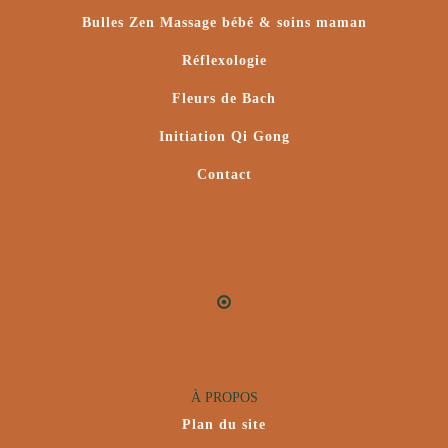
Bulles Zen Massage bébé & soins maman
Réflexologie
Fleurs de Bach
Initiation Qi Gong
Contact
À PROPOS
Plan du site