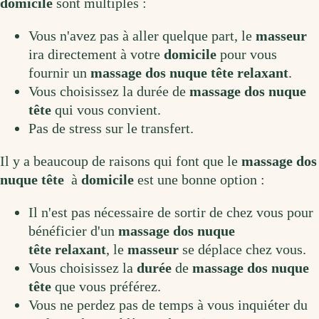
domicile
sont multiples :
Vous n'avez pas à aller quelque part, le
masseur
ira directement à votre
domicile
pour vous
fournir un
massage dos nuque tête relaxant
.
Vous choisissez la durée de
massage dos nuque
tête
qui vous convient.
Pas de stress sur le transfert.
Il y a beaucoup de raisons qui font que le
massage dos
nuque tête
à
domicile
est une bonne option :
Il n'est pas nécessaire de sortir de chez vous pour
bénéficier d'un
massage dos nuque
tête relaxant
, le
masseur
se déplace chez vous.
Vous choisissez la
durée
de
massage dos nuque
tête
que vous préférez.
Vous ne perdez pas de temps à vous inquiéter du