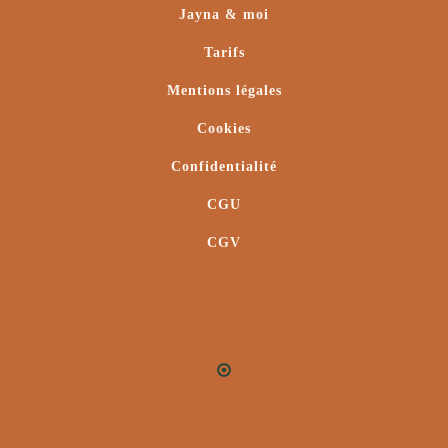
Jayna & moi
Tarifs
Mentions légales
Cookies
Confidentialité
CGU
CGV