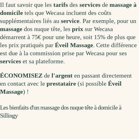
Il faut savoir que les
tarifs
des
services
de
massage à
domicile
tels que Wecasa incluent des coûts
supplémentaires liés au
service
. Par exemple, pour un
massage
dos nuque tête, les
prix
sur Wecasa
démarrent à 75€ pour une heure, soit 15% de plus que
les prix pratiqués par
Éveil Massage
. Cette différence
est due à la commission prise par Wecasa pour ses
services
et sa plateforme.
ÉCONOMISEZ
de
l'argent
en passant directement
en contact avec le
prestataire
(si possible
Éveil
Massage
) !
Les bienfaits d'un massage dos nuque tête à domicile à
Sillingy