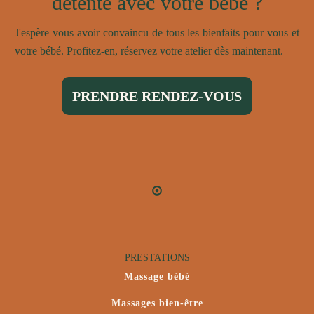
détente avec votre bébé ?
J'espère vous avoir convaincu de tous les bienfaits pour vous et
votre bébé. Profitez-en, réservez votre atelier dès maintenant.
PRENDRE RENDEZ-VOUS
PRESTATIONS
Massage bébé
Massages bien-être