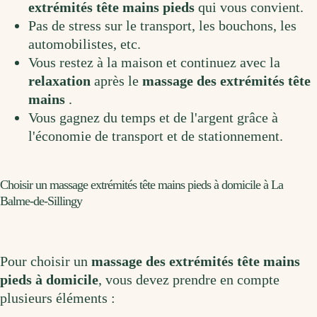
extrémités tête mains pieds
qui
v
ous
conv
ient
.
Pas
de
stress
sur
le
transport
,
les
b
ouch
ons
,
les
autom
obil
ist
es
,
etc
.
V
ous
rest
ez
à
la
ma
ison
et
continue
z
a
vec
la
relaxation
apr
è
s
le
massage
des extrémités tête
mains
.
V
ous
g
agne
z
du
tem
ps
et
de
l
'
arg
ent
gr
â
ce
à
l
'
é
conom
ie
de
transport
et
de
station
n
ement
.
Choisir un massage extrémités tête mains pieds à domicile à La
Balme-de-Sillingy
Pour
cho
is
ir
un
massage
des extrémités tête mains
pieds
à
domicile
,
v
ous
de
vez
pre
nd
re
en
com
pt
e
plus
ie
urs
é
lé
ments :