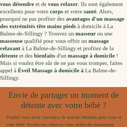
vous détendre
et de
vous relaxer
.
I
ls
s
ont
é
gal
ement
excellents
pour
votre
corps
et vot
re
s
anté
.
Al
ors
,
pour
qu
oi
ne
pas
prof
iter
des
av
antages d'un massage
des extrémités tête mains pieds
à
dom
ic
ile à La
Balme-de-Sillingy
?
Trou
vez
un
masse
ur
o
u
une
masse
use
qual
ifi
é
pour
v
ous
off
rir
un
massage
relaxant
à
La Balme-de-Sillingy
et
prof
ite
z
de
la
d
étente
et
des
b
ienfaits
d
'
un
massage
à domicile
!
Mais si voulez être sûr de ne pas vous tromper, faites
appel à
Éveil Massage à domicile à
La Balme-de-
Sillingy.
Envie de partager un moment de
détente avec votre bébé ?
J'espère vous avoir convaincu de tous les bienfaits pour vous et
votre bébé. Profitez-en, réservez votre atelier dès maintenant.