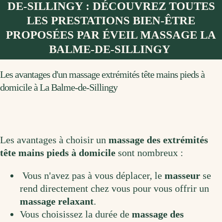
DE-SILLINGY : DÉCOUVREZ TOUTES
LES PRESTATIONS BIEN-ÊTRE
PROPOSÉES PAR ÉVEIL MASSAGE LA
BALME-DE-SILLINGY
Les avantages d'un massage extrémités tête mains pieds à
domicile à La Balme-de-Sillingy
Les
av
ant
ages
à
cho
is
ir
un
massage
des extrémités
tête mains pieds
à
dom
ic
ile
s
ont
n
omb
re
ux
:
V
ous
n
'
avez
pas
à
v
ous
dé
pl
acer
,
le
masse
ur
se
rend
direct
ement
che
z
v
ous
pour
v
ous
off
rir
un
massage
relax
ant
.
V
ous
cho
is
isse
z
la
dur
ée
de
massage
des