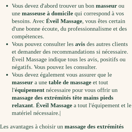
V
ous
de
vez
d
'
ab
ord
trou
ver
un
bon
masse
ur
o
u
une
masse
use à domicile
qui
correspond
à
v
os
bes
o
ins
.
Avec
Éveil Massage
, vous êtes certain
d'une bonne écoute, du professionnalisme et des
compétences.
V
ous
p
ou
vez
cons
ul
ter
les
av
is
des
aut
res
clients
et
demand
er
des
recomm
and
ations
si
n
é
cess
aire
.
Éveil Massage indique tous les avis, positifs ou
négatifs. Vous pouvez les consulter.
V
ous
de
vez
é
gal
ement
v
ous
ass
urer
que
le
masse
ur
a
une
table
de massage
et
t
out
l
'
équipement
n
é
cess
aire
pour
v
ous
off
rir
un
massage des extrémités tête mains pieds
relax
ant
.
Éveil Massage
a tout l'équipement et le
matériel nécessaire.|
Les avantages à choisir un
massage des extrémités