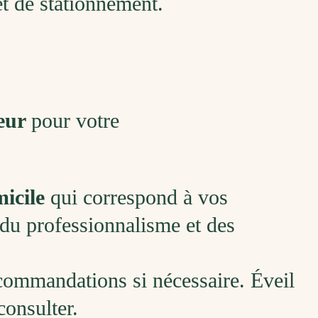
t
de
station
n
ement
.
eur
pour votre
icile
qui
correspond
à
v
os
 du professionnalisme et des
comm
and
ations
si
n
é
cess
aire
.
Éveil
consulter.