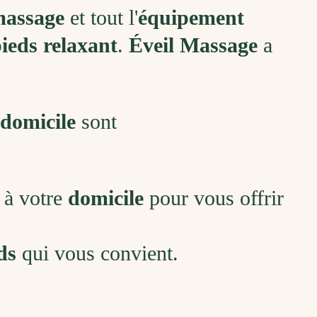
assage
et
t
out
l
'
équipement
pieds
relax
ant
.
Éveil Massage
a
domicile
sont
 à votre
domicile
pour vous offrir
eds
qui vous convient.