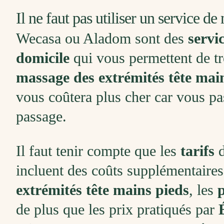
Il ne faut pas utiliser un service 
Wecasa ou Aladom sont des
servi
domicile
qui vous permettent de t
massage des extrémités tête main
vous coûtera plus cher car vous p
passage.
Il faut tenir compte que les
tarifs
incluent des coûts supplémentaires
extrémités tête mains pieds
, les
de plus que les prix pratiqués par