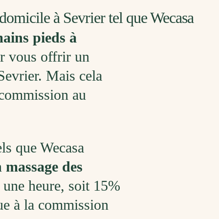
à domicile à Sevrier tel que Wecasa
mains pieds à
r vous offrir un
Sevrier. Mais cela
a commission au
els que Wecasa
n
massage des
 une heure, soit 15%
due à la commission