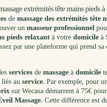
de massage extrémités tête mains pieds 
ces
de
massage des extrémités tête 
rouver un
masseur professionnel
pou
s pieds relaxant
à votre
domicile
à 
assez par une plateforme qui prend s
des
services
de
massage
à
domicile
t
 liés au
service
. Par exemple, pour u
prix
sur Wecasa démarrent à 75€ pour
Éveil Massage
. Cette différence est 