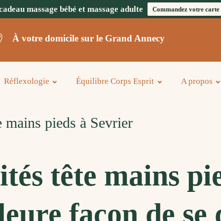
cadeau massage bébé et massage adulte
Commandez votre carte
À votre domicile sur le Grand Annecy
Réflexologie
Équilibre Corps Esprit
A propos
 mains pieds à Sevrier
tés tête mains pie
lleure façon de se