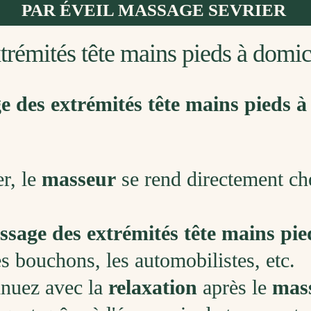
PAR ÉVEIL MASSAGE SEVRIER
rémités tête mains pieds à domici
e
des extrémités tête mains pieds
à
er
,
le
masse
ur
se
rend
direct
ement
ch
ssage
des extrémités tête mains pi
es
b
ouch
ons
,
les
autom
obil
ist
es
,
etc
.
inue
z
a
vec
la
relaxation
apr
è
s
le
mas