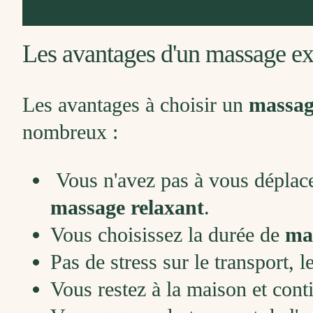
Les avantages d'un massage ext
Les
av
ant
ages
à
cho
is
ir
un
massag
n
omb
re
ux
:
V
ous
n
'
avez
pas
à
v
ous
dé
pl
ac
massage
relax
ant
.
V
ous
cho
is
isse
z
la
dur
ée
de
ma
Pas
de
stress
sur
le
transport
,
l
V
ous
rest
ez
à
la
ma
ison
et
cont