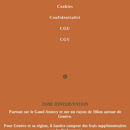
Cookies
Confidentialité
CGU
CGV
ZONE D'INTERVENTION
Partout sur le Gand Annecy et sur un rayon de 10km autour de
Genève.
Pour Genève et sa région, il faudra compter des frais supplémentaires