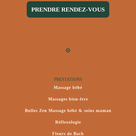
PRENDRE RENDEZ-VOUS
PRESTATIONS
Massage bébé
Massages bien-être
Bulles Zen Massage bébé & soins maman
Réflexologie
Fleurs de Bach