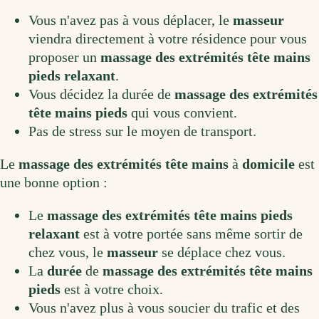
Vous n'avez pas à vous déplacer, le
masseur
viendra directement à votre résidence pour vous
proposer un
massage des extrémités tête mains
pieds relaxant
.
Vous décidez la durée de
massage des extrémités
tête mains pieds
qui vous convient.
Pas de stress sur le moyen de transport.
Le
massage des extrémités tête mains
à
domicile
est
une bonne option :
Le
massage des extrémités tête mains pieds
relaxant
est à votre portée sans même sortir de
chez vous, le
masseur
se déplace chez vous.
La
durée
de
massage des extrémités tête mains
pieds
est à votre choix.
Vous n'avez plus à vous soucier du trafic et des