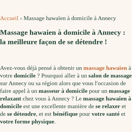
Accueil
›
Massage hawaïen à domicile à Annecy
Massage hawaien à domicile à Annecy :
la meilleure façon de se détendre !
Avez-vous déjà pensé à obtenir un
massage hawaien
à
votre
domicile
? Pourquoi aller à un
salon de massage
sur Annecy ou sa région alors que vous l'occasion de
faire appel à un
masseur à domicile
pour un
massage
relaxant
chez vous à Annecy ? Le
massage hawaien à
domicile
est une excellente manière de
se relaxer
et
de
se détendre
, et est
bénéfique
pour
votre santé
et
votre forme physique
.