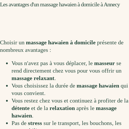
Les avantages d'un massage hawaien à domicile à Annecy
Choisir un
massage hawaien à domicile
présente de
nombreux avantages :
Vous n'avez pas à vous déplacer, le
masseur
se
rend directement chez vous pour vous offrir un
massage relaxant
.
Vous choisissez la durée de
massage hawaien
qui
vous convient.
Vous restez chez vous et continuez à profiter de la
détente
et de la
relaxation
après le
massage
hawaien
.
Pas de
stress
sur le transport, les bouchons, les