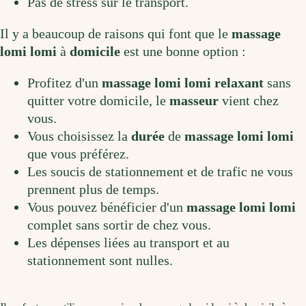
Pas de stress sur le transport.
Il y a beaucoup de raisons qui font que le
massage
lomi lomi
à
domicile
est une bonne option :
Profitez d'un
massage lomi lomi relaxant
sans
quitter votre domicile, le
masseur
vient chez
vous.
Vous choisissez la
durée
de
massage lomi lomi
que vous préférez.
Les soucis de stationnement et de trafic ne vous
prennent plus de temps.
Vous pouvez bénéficier d'un
massage lomi lomi
complet sans sortir de chez vous.
Les dépenses liées au transport et au
stationnement sont nulles.