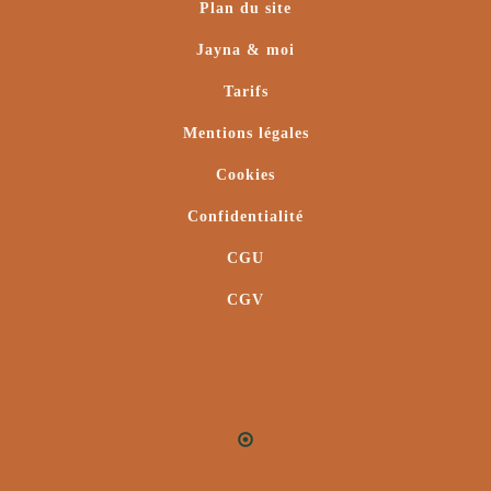
Plan du site
Jayna & moi
Tarifs
Mentions légales
Cookies
Confidentialité
CGU
CGV