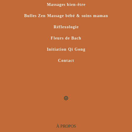
Massages bien-être
Bulles Zen Massage bébé & soins maman
Réflexologie
Fleurs de Bach
Initiation Qi Gong
Contact
À PROPOS