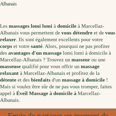
Albanais
Les
mass
ages
lomi lomi
à
domicile
à Marcellaz-
Albanais
vous permettent de
vous détendre
et de
vous
relaxer
.
I
ls
s
ont
é
gal
ement
excellents
pour
votre
corps
et vot
re
s
anté
.
Al
ors
,
pour
qu
oi
ne
pas
prof
iter
des
av
antages d'un massage
lomi lomi à
dom
ic
ile à
Marcellaz-Albanais
?
Trou
vez
un
masse
ur
o
u
une
masse
use
qual
ifi
é
pour
v
ous
off
rir
un
massage
relaxant
à
Marcellaz-Albanais
et
prof
ite
z
de
la
d
étente
et
des
b
ienfaits
d
'
un
massage
à domicile
!
Mais si voulez être sûr de ne pas vous tromper, faites
appel à
Éveil Massage à domicile à
Marcellaz-
Albanais.
Envie de partager un moment de