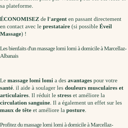
sa plateforme.
ÉCONOMISEZ
de
l'argent
en passant directement
en contact avec le
prestataire
(si possible
Éveil
Massage
) !
Les bienfaits d'un massage lomi lomi à domicile à Marcellaz-
Albanais
Le
massage lomi lomi
a des
avantages
pour votre
santé
. il aide à soulager les
douleurs musculaires et
articulaires
. Il réduit le
stress
et améliore la
circulation sanguine
. Il a également un effet sur les
maux de tête
et améliore la
posture
.
Profitez du massage lomi lomi à domicile à Marcellaz-