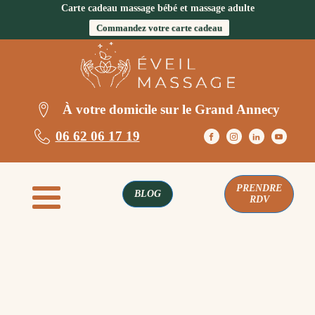
Carte cadeau massage bébé et massage adulte
Commandez votre carte cadeau
À votre domicile sur le Grand Annecy
06 62 06 17 19
PRENDRE
BLOG
RDV