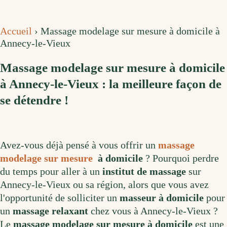
Accueil
›
Massage modelage sur mesure à domicile à
Annecy-le-Vieux
Massage modelage sur mesure à domicile
à Annecy-le-Vieux : la meilleure façon de
se détendre !
Ave
z
-
vous
dé
j
à
pens
é
à
vous offrir un
massage
modelage sur mesure
à domicile
?
Pour
qu
oi
perdre
du temps
pour
all
er
à un
institut de massage
sur
Annecy-le-Vieux ou sa région
,
al
ors
que
v
ous
avez
l'opportunité de
solliciter un
masse
ur à domicile
pour
un
massage
relaxant
chez vous à
Annecy-le-Vieux
?
Le
massage
modelage sur mesure à domicile
est
une