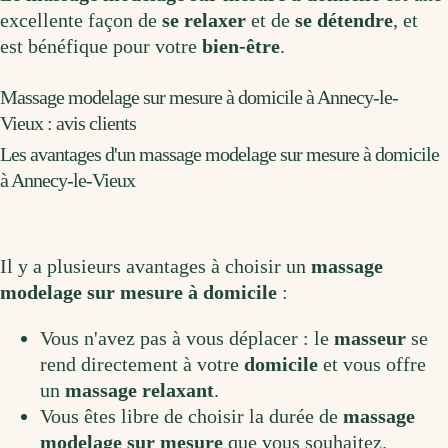
excellent
e
fa
ç
on
de
se
relaxer
et
de
se
détendre
,
et
est
b
én
é
f
ique
pour votre
bien-être
.
Massage modelage sur mesure à domicile à Annecy-le-
Vieux : avis clients
Les avantages d'un massage modelage sur mesure à domicile
à Annecy-le-Vieux
Il
y
a
plus
ie
urs
av
ant
ages
à
cho
is
ir
un
massage
modelage sur mesure à domicile
:
Vous n
'
avez
pas
à
v
ous
dé
pl
acer
:
le
masse
ur
se
rend
direct
ement
à
vot
re
dom
icile
et
v
ous
off
re
un
massage
relaxant
.
Vous
ê
tes
lib
re
de
cho
is
ir
la durée
de
massage
modelage sur mesure
que
v
ous
sou
ha
ite
z
.