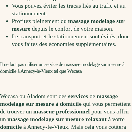
Vous pouvez éviter les tracas liés au trafic et au
stationnement.
Profitez pleinement du
massage modelage sur
mesure
depuis le confort de votre maison.
Le transport et le stationnement sont évités, donc
vous faites des économies supplémentaires.
Il ne faut pas utiliser un service de massage modelage sur mesure à
domicile à Annecy-le-Vieux tel que Wecasa
Wecasa ou Aladom sont des
services
de
massage
modelage sur mesure à domicile
qui vous permettent
de trouver un
masseur professionnel
pour vous offrir
un
massage modelage sur mesure relaxant
à votre
domicile
à Annecy-le-Vieux. Mais cela vous coûtera