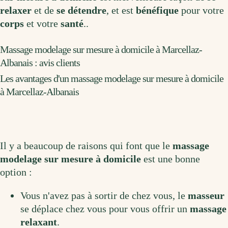
relaxer
et de
se détendre
, et est
bénéfique
pour votre
corps
et votre
santé
..
Massage modelage sur mesure à domicile à Marcellaz-
Albanais : avis clients
Les avantages d'un massage modelage sur mesure à domicile
à Marcellaz-Albanais
Il y a beaucoup de raisons qui font que le
massage
modelage sur mesure à domicile
est une bonne
option :
Vous n'avez pas à sortir de chez vous, le
masseur
se déplace chez vous pour vous offrir un
massage
relaxant
.