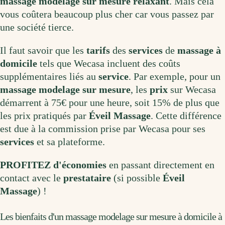
massage modelage sur mesure relaxant
. Mais cela
vous coûtera beaucoup plus cher car vous passez par
une société tierce.
Il faut savoir que les
tarifs
des
services
de
massage à
domicile
tels que Wecasa incluent des coûts
supplémentaires liés au
service
. Par exemple, pour un
massage
modelage sur mesure
, les
prix
sur Wecasa
démarrent à 75€ pour une heure, soit 15% de plus que
les prix pratiqués par
Éveil Massage
. Cette différence
est due à la commission prise par Wecasa pour ses
services
et sa plateforme.
PROFITEZ d'économies
en passant directement en
contact avec le
prestataire
(si possible
Éveil
Massage
) !
Les bienfaits d'un massage modelage sur mesure à domicile à