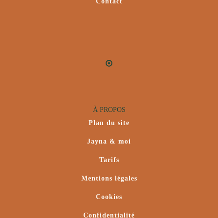
Contact
À PROPOS
Plan du site
Jayna & moi
Tarifs
Mentions légales
Cookies
Confidentialité