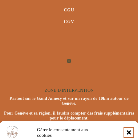
CGU
CGV
ZONE D'INTERVENTION
Partout sur le Gand Annecy et sur un rayon de 10km autour de
Genève.
Pour Genève et sa région, il faudra compter des frais supplémentaires
pour le déplacement.
Gérer le consentement aux
cookies