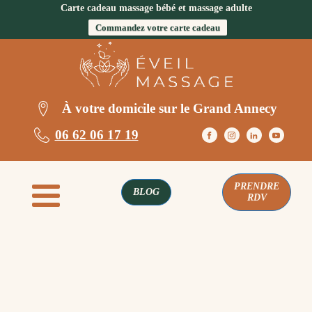
Carte cadeau massage bébé et massage adulte
Commandez votre carte cadeau
À votre domicile sur le Grand Annecy
06 62 06 17 19
PRENDRE
BLOG
RDV