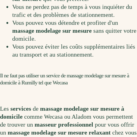
Vous ne perdez pas de temps à vous inquiéter du
trafic et des problèmes de stationnement.
Vous pouvez vous détendre et profiter d'un
massage modelage sur mesure
sans quitter votre
domicile.
Vous pouvez éviter les coûts supplémentaires liés
au transport et au stationnement.
Il ne faut pas utiliser un service de massage modelage sur mesure à
domicile à Rumilly tel que Wecasa
Les
services
de
massage modelage sur mesure à
domicile
comme Wecasa ou Aladom vous permettent
de trouver un
masseur professionnel
pour vous offrir
un
massage modelage sur mesure relaxant
chez vous