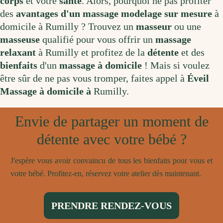
corps
et vot
re
s
anté
.
Al
ors
,
pour
qu
oi
ne
pas
prof
iter
des
av
antages d'un massage
modelage sur mesure
à
dom
ic
ile à Rumilly
?
Trou
vez
un
masse
ur
o
u
une
masse
use
qual
ifi
é
pour
v
ous
off
rir
un
massage
relaxant
à
Rumilly
et
prof
ite
z
de
la
d
étente
et
des
b
ienfaits
d
'
un
massage
à domicile
! Mais si voulez
être sûr de ne pas vous tromper, faites appel à
Éveil
Massage à domicile à
Rumilly.
Envie de partager un moment de
détente avec votre bébé ?
J'espère vous avoir convaincu de tous les bienfaits pour vous et
votre bébé. Profitez-en, réservez votre atelier dès maintenant.
PRENDRE RENDEZ-VOUS