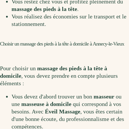
Vous restez chez vous et profitez pleinement du
massage des pieds à la tête
.
Vous réalisez des économies sur le transport et le
stationnement.
Choisir un massage des pieds à la tête à domicile à Annecy-le-Vieux
Pour
cho
is
ir
un
massage
des pieds à la tête
à
domicile
,
v
ous
de
vez
pre
nd
re
en
com
pt
e
plus
ie
urs
é
lé
ments :
V
ous
de
vez
d
'
ab
ord
trou
ver
un
bon
masse
ur
o
u
une
masse
use à domicile
qui
correspond
à
v
os
bes
o
ins
.
Avec
Éveil Massage
, vous êtes certain
d'une bonne écoute, du professionnalisme et des
compétences.