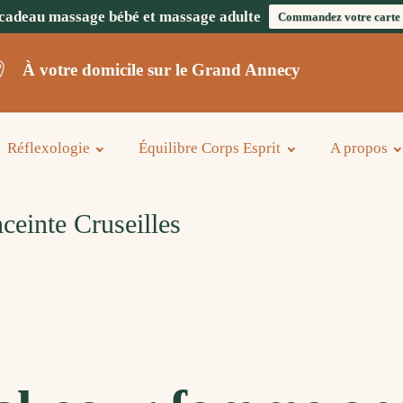
cadeau massage bébé et massage adulte
Commandez votre carte
À votre domicile sur le Grand Annecy
Réflexologie
Équilibre Corps Esprit
A propos
einte Cruseilles