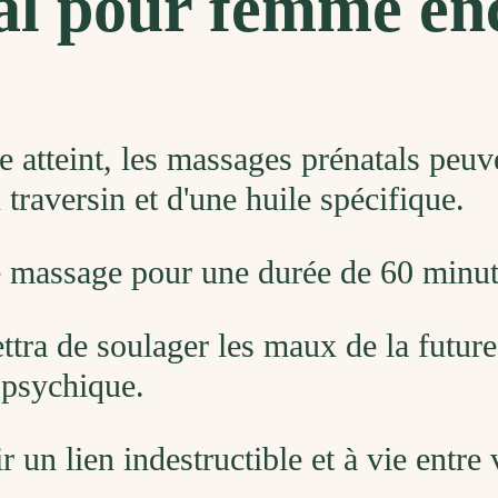
al pour femme en
 atteint, les massages prénatals peuve
n traversin et d'une huile spécifique.
de massage pour une durée de 60 minut
tra de soulager les maux de la future
 psychique.
 un lien indestructible et à vie entre