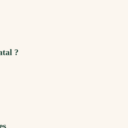
tal ?
es