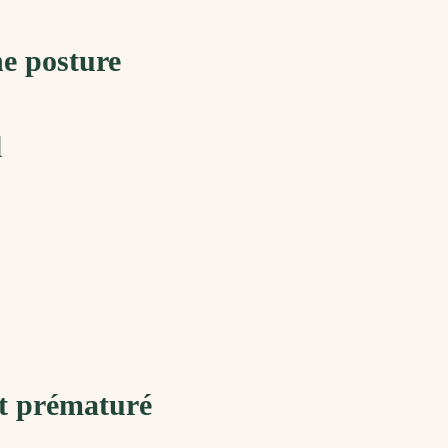
e posture
l
nt prématuré