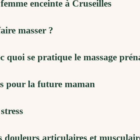
 femme enceinte à Cruseilles
aire masser ?
 quoi se pratique le massage préna
ts pour la future maman
stress
 douleurs articulaires et musculair