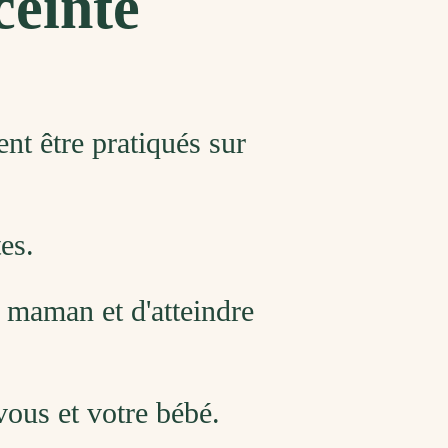
ceinte
nt être pratiqués sur
es.
 maman et d'atteindre
 vous et votre bébé.