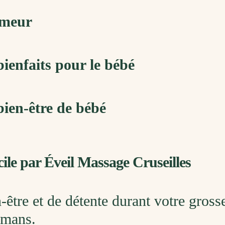
umeur
ienfaits pour le bébé
ien-être de bébé
ile par Éveil Massage Cruseilles
tre et de détente durant votre gross
amans.