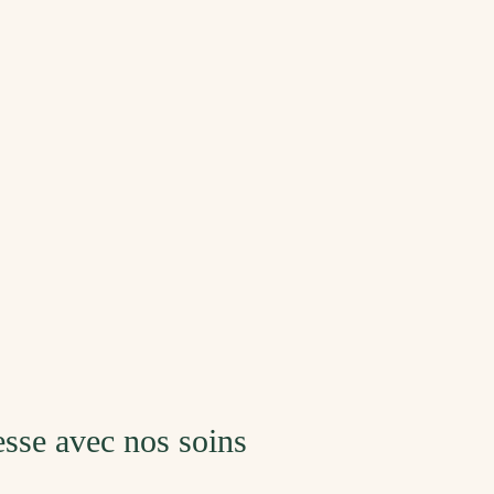
esse avec nos soins