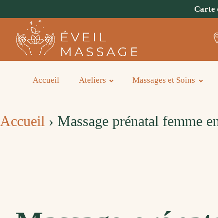
Carte 
Accueil
Ateliers
Massages et Soins
Accueil
›
Massage prénatal femme enc