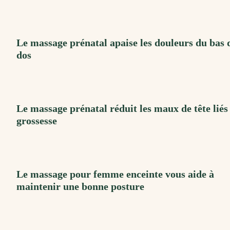
Le massage prénatal apaise les douleurs du bas 
dos
Le massage prénatal réduit les maux de tête liés 
grossesse
Le massage pour femme enceinte vous aide à
maintenir une bonne posture