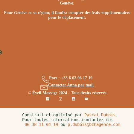
Genève.
Pour Genève et sa région, il faudra compter des frais supplémentaires
pour le déplacement.
Port : +33 6 62 06 17 19
Contacter Anna par mail
© Éveil Massage 2024 - Tous droits réservés
Construit et optimisé par 
Pascal Dubois
. 
Pour toutes informations contactez moi 
06 38 11 04 19
 ou 
p.dubois@bzhagence.com