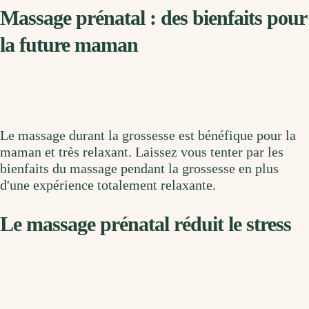
Massage prénatal : des bienfaits pour
la future maman
Le massage durant la grossesse est bénéfique pour la
maman et très relaxant. Laissez vous tenter par les
bienfaits du massage pendant la grossesse en plus
d'une expérience totalement relaxante.
Le massage prénatal réduit le stress