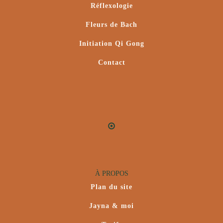
Réflexologie
Fleurs de Bach
Initiation Qi Gong
Contact
À PROPOS
Plan du site
Jayna & moi