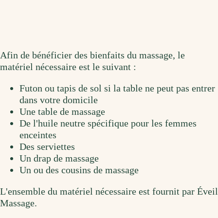
Afin de bénéficier des bienfaits du massage, le
matériel nécessaire est le suivant :
Futon ou tapis de sol si la table ne peut pas entrer
dans votre domicile
Une table de massage
De l'huile neutre spécifique pour les femmes
enceintes
Des serviettes
Un drap de massage
Un ou des cousins de massage
L'ensemble du matériel nécessaire est fournit par Éveil
Massage.