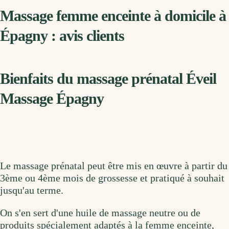
Massage femme enceinte à domicile à
Épagny : avis clients
Bienfaits du massage prénatal Éveil
Massage Épagny
Le massage prénatal peut être mis en œuvre à partir du
3ème ou 4ème mois de grossesse et pratiqué à souhait
jusqu'au terme.
On s'en sert d'une huile de massage neutre ou de
produits spécialement adaptés à la femme enceinte,