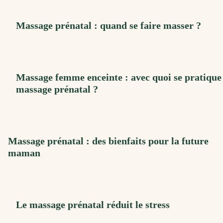
Massage prénatal : quand se faire masser ?
Massage femme enceinte : avec quoi se pratique 
massage prénatal ?
Massage prénatal : des bienfaits pour la future
maman
Le massage prénatal réduit le stress