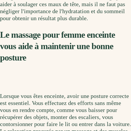
aider à soulager ces maux de tête, mais il ne faut pas
négliger l'importance de l'hydratation et du sommeil
pour obtenir un résultat plus durable.
Le massage pour femme enceinte
vous aide à maintenir une bonne
posture
Lorsque vous êtes enceinte, avoir une posture correcte
est essentiel. Vous effectuez des efforts sans même
vous en rendre compte, comme vous baisser pour
récupérer des objets, monter des escaliers, vous
contorsionner pour faire le lit ou entrer dans la voiture.