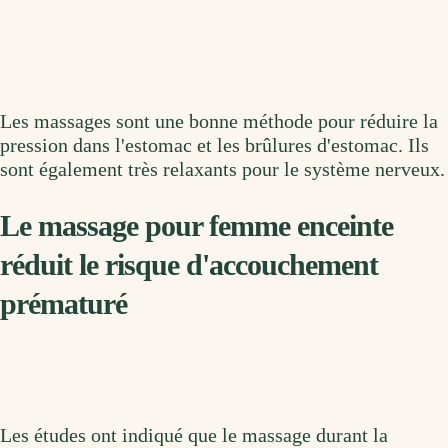
Les massages sont une bonne méthode pour réduire la
pression dans l'estomac et les brûlures d'estomac. Ils
sont également très relaxants pour le système nerveux.
Le massage pour femme enceinte
réduit le risque d'accouchement
prématuré
Les études ont indiqué que le massage durant la