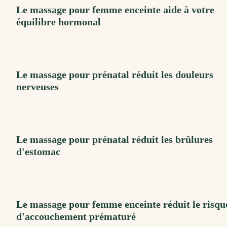
Le massage pour femme enceinte aide à votre
équilibre hormonal
Le massage pour prénatal réduit les douleurs
nerveuses
Le massage pour prénatal réduit les brûlures
d'estomac
Le massage pour femme enceinte réduit le risqu
d'accouchement prématuré