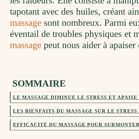
les
ra
ide
urs
.
El
le
consist
e
à
manip
tap
ot
ant
a
vec
des
h
u
iles
,
cr
é
ant
a
i
massage
sont nombreux. Parmi eux
é
vent
ail
de
troubles
phys
iques
et
m
massage
pe
ut
n
ous
a
ider
à
ap
a
iser
SOMMAIRE
LE MASSAGE DIMINUE LE STRESS ET APAISE
LES BIENFAITS DU MASSAGE SUR LE STRESS
EFFICACITÉ DU MASSAGE POUR SURMONTER 