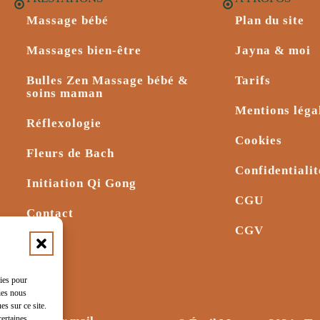
Massage bébé
Plan du site
Massages bien-être
Jayna & moi
Bulles Zen Massage bébé &
Tarifs
soins maman
Mentions léga
Réflexologie
Cookies
Fleurs de Bach
Confidentialit
Initiation Qi Gong
CGU
Contact
CGV
kies pour
ies nous
s sur ce site.
certaines