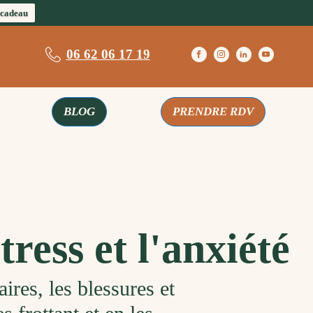
 cadeau
06 62 06 17 19
BLOG
PRENDRE RDV
ress et l'anxiété
aires
,
les
bless
ures
et