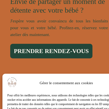
Envie de partager un moment de
détente avec votre bébé ?
J'espère vous avoir convaincu de tous les bienfaits
pour vous et votre bébé. Profitez-en, réservez votre
atelier dès maintenant.
PRENDRE RENDEZ-VOUS
Gérer le consentement aux cookies
Pour offrir les meilleures expériences, nous utilisons des technologies telles que les coo
stocker et/ou accéder aux informations des appareils. Le fait de consentir à ces technolog
permettra de traiter des données telles que le comportement de navigation ou les ID unique
Le fait de ne pas consentir ou de retirer son consentement peut avoir un effet négatif sur 