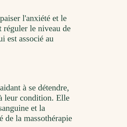
p
a
iser
l
'
an
xi
ét
é et le
t
ré
g
uler
le
n
ive
au
de
ui
est
associ
é
au
aidant à se détendre,
 leur condition. Elle
sanguine et la
té de la massothérapie