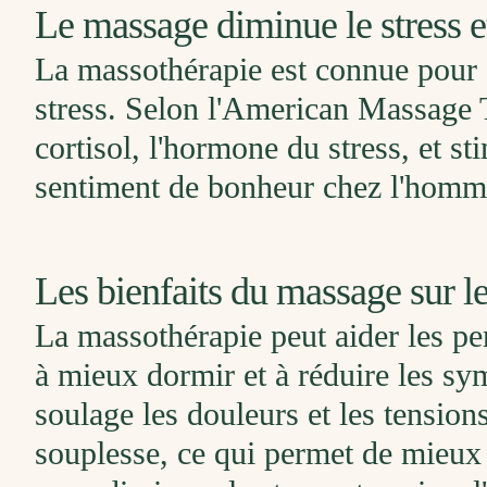
Le massage diminue le stress e
La
mass
oth
é
rap
ie
est
conn
ue
pour
stress
.
Sel
on
l
'
American
Mass
age
cortisol
,
l
'
h
orm
one
du
stress
,
et
sti
sentiment
de
bon
he
ur
che
z
l'homm
Les bienfaits du massage sur le 
La massothérapie peut aider les pe
à mieux dormir et à réduire les sym
soulage les douleurs et les tension
souplesse, ce qui permet de mieux g