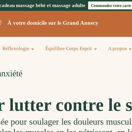
cadeau massage bébé et massage adulte
Commandez votre carte
À votre domicile sur le Grand Annecy
Réflexologie
Équilibre Corps Esprit
A propos
anxiété
lutter contre le st
s
ée
pour
soul
ager
les
dou
le
urs
mus
cul