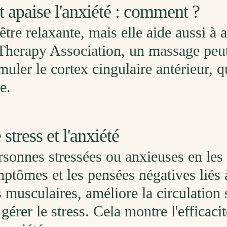
t apaise l'anxiété : comment ?
ê
tre
relax
ante
,
m
ais
el
le
a
ide aussi
à
a
Therapy
Association
,
un
massage
pe
u
mul
er
le
cortex
c
ing
ula
ire
ant
é
rie
ur
,
q
e
.
stress et l'anxiété
rsonnes stressées ou anxieuses en les 
ptômes et les pensées négatives liés à
s musculaires, améliore la circulation 
érer le stress. Cela montre l'efficaci