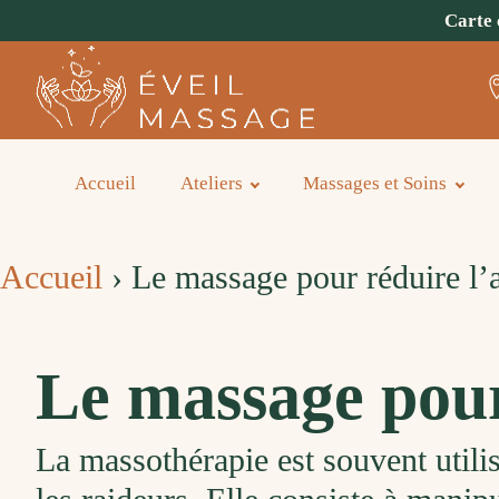
Carte 
Accueil
Ateliers
Massages et Soins
Accueil
›
Le massage pour réduire l’
Le massage pour 
La
mass
oth
é
rap
ie
est
sou
vent
util
i