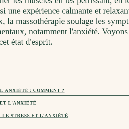
uler
les
muscles
en
les
p
é
tr
iss
ant
,
en
l
ns
i
une
exp
é
ri
ence
calm
ante
et
relax
an
, la massothérapie
soul
age
les
sympt
ent
aux
,
not
am
ment
l
'
an
xi
ét
é
.
Voy
ons
c
et
ét
at
d
'
esp
rit
.
 L'ANXIÉTÉ : COMMENT ?
 ET L'ANXIÉTÉ
LE STRESS ET L'ANXIÉTÉ