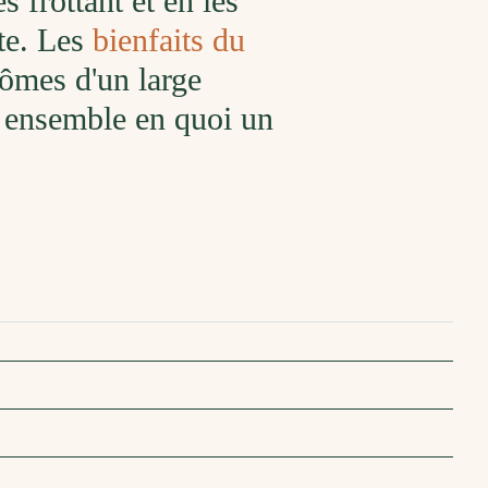
es
fro
tt
ant
et
en
les
te
.
Les
bienfaits du
ô
mes
d
'
un
large
ensemble
en
quo
i
un