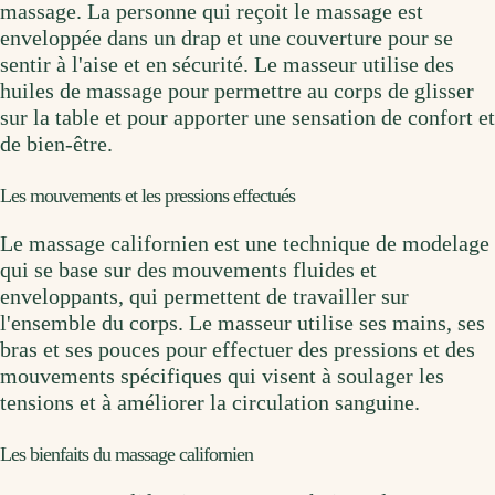
massage. La personne qui reçoit le massage est
enveloppée dans un drap et une couverture pour se
sentir à l'aise et en sécurité. Le masseur utilise des
huiles de massage pour permettre au corps de glisser
sur la table et pour apporter une sensation de confort et
de bien-être.
Les mouvements et les pressions effectués
Le massage californien est une technique de modelage
qui se base sur des mouvements fluides et
enveloppants, qui permettent de travailler sur
l'ensemble du corps. Le masseur utilise ses mains, ses
bras et ses pouces pour effectuer des pressions et des
mouvements spécifiques qui visent à soulager les
tensions et à améliorer la circulation sanguine.
Les bienfaits du massage californien