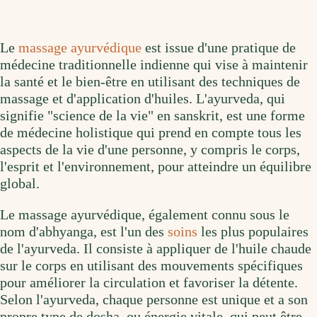
Le
massage ayurvédique
est issue d'une pratique de
médecine traditionnelle indienne qui vise à maintenir
la santé et le bien-être en utilisant des techniques de
massage et d'application d'huiles. L'ayurveda, qui
signifie "science de la vie" en sanskrit, est une forme
de médecine holistique qui prend en compte tous les
aspects de la vie d'une personne, y compris le corps,
l'esprit et l'environnement, pour atteindre un équilibre
global.
Le massage ayurvédique, également connu sous le
nom d'abhyanga, est l'un des
soins
les plus populaires
de l'ayurveda. Il consiste à appliquer de l'huile chaude
sur le corps en utilisant des mouvements spécifiques
pour améliorer la circulation et favoriser la détente.
Selon l'ayurveda, chaque personne est unique et a son
propre type de dosha, ou énergie vitale, qui peut être