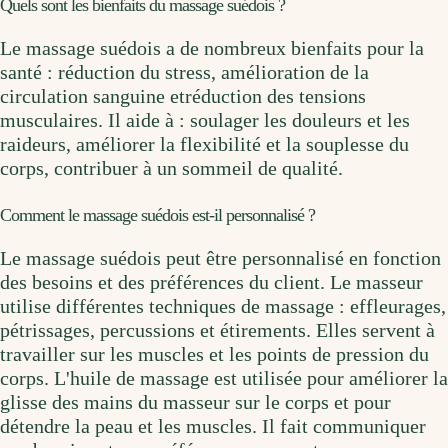
Quels sont les bienfaits du massage suédois ?
Le massage suédois a de nombreux bienfaits pour la
santé : réduction du stress, amélioration de la
circulation sanguine etréduction des tensions
musculaires. Il aide à : soulager les douleurs et les
raideurs, améliorer la flexibilité et la souplesse du
corps, contribuer à un sommeil de qualité.
Comment le massage suédois est-il personnalisé ?
Le massage suédois peut être personnalisé en fonction
des besoins et des préférences du client. Le masseur
utilise différentes techniques de massage : effleurages,
pétrissages, percussions et étirements. Elles servent à
travailler sur les muscles et les points de pression du
corps. L'huile de massage est utilisée pour améliorer la
glisse des mains du masseur sur le corps et pour
détendre la peau et les muscles. Il fait communiquer