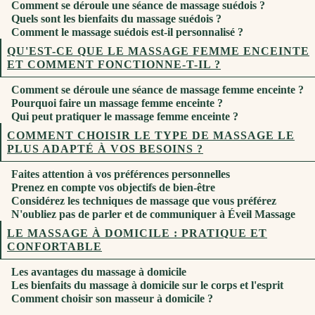
Comment se déroule une séance de massage suédois ?
Quels sont les bienfaits du massage suédois ?
Comment le massage suédois est-il personnalisé ?
QU'EST-CE QUE LE MASSAGE FEMME ENCEINTE
ET COMMENT FONCTIONNE-T-IL ?
Comment se déroule une séance de massage femme enceinte ?
Pourquoi faire un massage femme enceinte ?
Qui peut pratiquer le massage femme enceinte ?
COMMENT CHOISIR LE TYPE DE MASSAGE LE
PLUS ADAPTÉ À VOS BESOINS ?
Faites attention à vos préférences personnelles
Prenez en compte vos objectifs de bien-être
Considérez les techniques de massage que vous préférez
N'oubliez pas de parler et de communiquer à Éveil Massage
LE MASSAGE À DOMICILE : PRATIQUE ET
CONFORTABLE
Les avantages du massage à domicile
Les bienfaits du massage à domicile sur le corps et l'esprit
Comment choisir son masseur à domicile ?