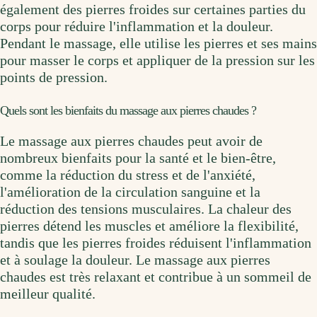
également des pierres froides sur certaines parties du
corps pour réduire l'inflammation et la douleur.
Pendant le massage, elle utilise les pierres et ses mains
pour masser le corps et appliquer de la pression sur les
points de pression.
Quels sont les bienfaits du massage aux pierres chaudes ?
Le massage aux pierres chaudes peut avoir de
nombreux bienfaits pour la santé et le bien-être,
comme la réduction du stress et de l'anxiété,
l'amélioration de la circulation sanguine et la
réduction des tensions musculaires. La chaleur des
pierres détend les muscles et améliore la flexibilité,
tandis que les pierres froides réduisent l'inflammation
et à soulage la douleur. Le massage aux pierres
chaudes est très relaxant et contribue à un sommeil de
meilleur qualité.