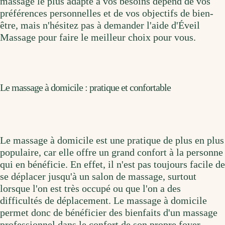
massage le plus adapté à vos besoins dépend de vos
préférences personnelles et de vos objectifs de bien-
être, mais n'hésitez pas à demander l'aide d'Éveil
Massage pour faire le meilleur choix pour vous.
Le massage à domicile : pratique et confortable
Le massage à domicile est une pratique de plus en plus
populaire, car elle offre un grand confort à la personne
qui en bénéficie. En effet, il n'est pas toujours facile de
se déplacer jusqu'à un salon de massage, surtout
lorsque l'on est très occupé ou que l'on a des
difficultés de déplacement. Le massage à domicile
permet donc de bénéficier des bienfaits d'un massage
professionnel dans le confort de son propre foyer.