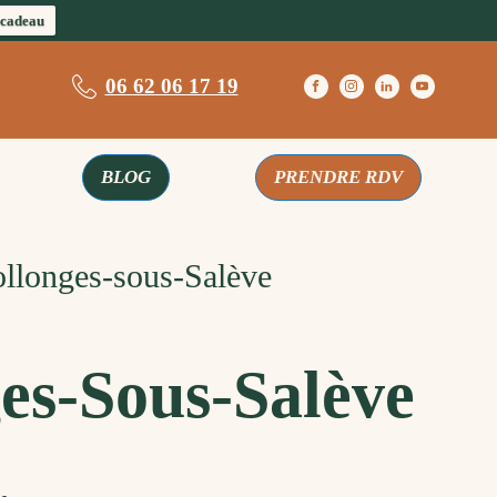
 cadeau
06 62 06 17 19
BLOG
PRENDRE RDV
llonges-sous-Salève
es-Sous-Salève