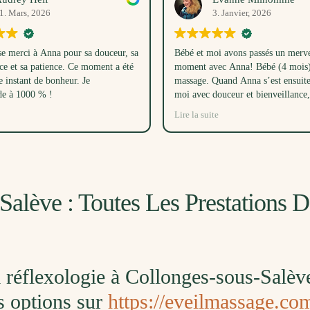
1. Mars, 2026
3. Janvier, 2026
 merci à Anna pour sa douceur, sa
Bébé et moi avons passés un merve
ce et sa patience. Ce moment a été
moment avec Anna! Bébé (4 mois) 
e instant de bonheur. Je
massage. Quand Anna s’est ensuit
e à 1000 % !
moi avec douceur et bienveillance, 
réussi à endormir bébé dans son 
Lire la suite
temps, juste avec sa voix! Ce mom
les trois étaient un très beau cadea
beaucoup.
alève : Toutes Les Prestations 
la réflexologie à Collonges-sous-Salèv
es options sur
https://eveilmassage.com