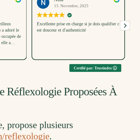
15. Novembre, 2025
illeux
Excellente prise en charge si je dois qualifier c
Me
a adoré le
est douceur et d'authenticité
un
e occupée de
dé
elle a
bé
parc en même
ent toutes
u, merci
Certifié par: Trustindex
De Réflexologie Proposées À
e, propose plusieurs
/reflexologie
.