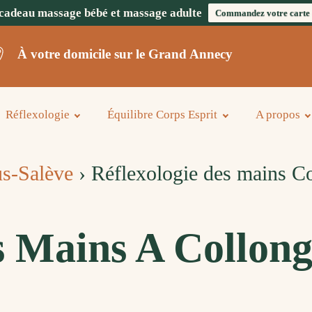
cadeau massage bébé et massage adulte
Commandez votre carte
À votre domicile sur le Grand Annecy
Réflexologie
Équilibre Corps Esprit
A propos
us-Salève
›
Réflexologie des mains Co
s Mains A Collong