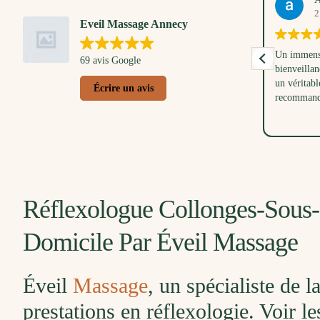
13. Avril, 2026
2
Eveil Massage Annecy
Un très bon moment partagé avec mon petit
Un immense
69 avis Google
loulou. Anna nous a d'abord montré et
bienveillan
expliqué les gestes pour masser bébé, tout en
un véritabl
Écrire un avis
respectant ses envies et son rythme. Ensuite
recommand
j'ai eu droit à une pause douceur avec un
Lire la suite
massage doux et relaxant. Une belle
parenthèse dans ma vie de maman. Merci à
Anna pour sa douceur et son écoute, aussi à
mes collègues pour ce joli cadeau de
naissance.
Réflexologue Collonges-Sous-S
Domicile Par Éveil Massage
Éveil
Massage
, un spécialiste de 
prestations en réflexologie. Voir l