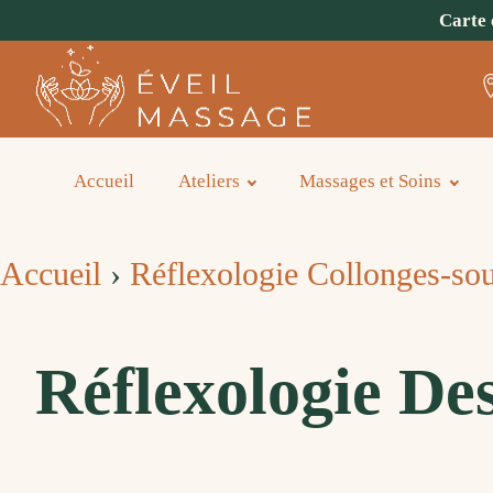
Carte 
Accueil
Ateliers
Massages et Soins
Accueil
›
Réflexologie Collonges-so
Réflexologie De