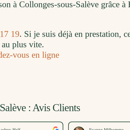
ison à Collonges-sous-Salève grâce à
 17 19
. Si je suis déjà en prestation, 
au plus vite.
dez-vous en ligne
alève : Avis Clients
udrey Helf
Evanne Milhomme