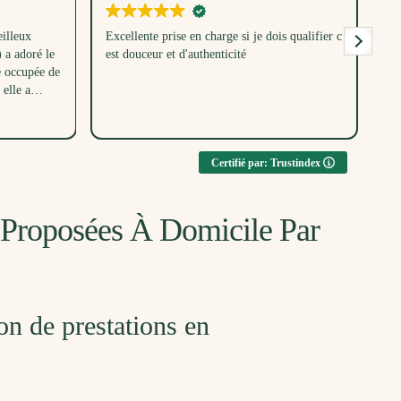
illeux
Excellente prise en charge si je dois qualifier c
Me
a adoré le
est douceur et d'authenticité
un
e occupée de
dé
elle a
bé
parc en même
ent toutes
u, merci
Certifié par: Trustindex
e Proposées À Domicile Par
on de prestations en