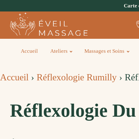
Carte 
Accueil
Ateliers
Massages et Soins
Accueil
›
Réflexologie Rumilly
›
Réfl
Réflexologie Du