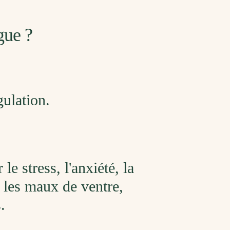
gue ?
gulation.
e stress, l'anxiété, la
, les maux de ventre,
.