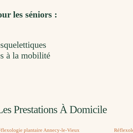
ur les séniors :
squelettiques
 à la mobilité
Les Prestations À Domicile
flexologie plantaire Annecy-le-Vieux
Réflexol