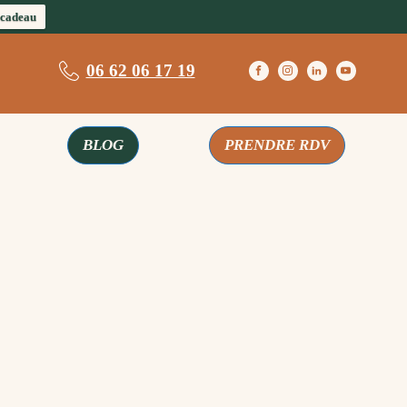
 cadeau
06 62 06 17 19
BLOG
PRENDRE RDV