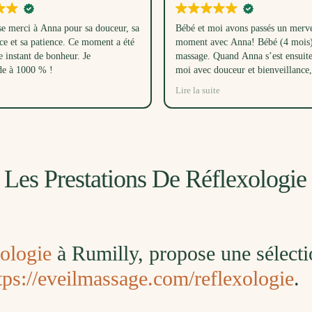
 merci à Anna pour sa douceur, sa
Bébé et moi avons passés un merve
ce et sa patience. Ce moment a été
moment avec Anna! Bébé (4 mois) 
e instant de bonheur. Je
massage. Quand Anna s’est ensuit
e à 1000 % !
moi avec douceur et bienveillance, 
réussi à endormir bébé dans son 
Lire la suite
temps, juste avec sa voix! Ce mom
les trois étaient un très beau cadea
beaucoup.
 Les Prestations De Réflexologi
xologie
à Rumilly, propose une sélecti
tps://eveilmassage.com/reflexologie
.