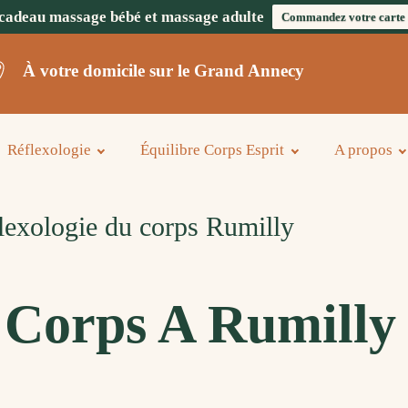
cadeau massage bébé et massage adulte
Commandez votre carte
À votre domicile sur le Grand Annecy
Réflexologie
Équilibre Corps Esprit
A propos
exologie du corps Rumilly
 Corps A Rumilly