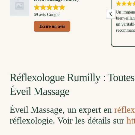
Un très bon moment partagé avec mon petit
Un immense
69 avis Google
loulou. Anna nous a d'abord montré et
bienveillan
expliqué les gestes pour masser bébé, tout en
un véritabl
Écrire un avis
respectant ses envies et son rythme. Ensuite
recommand
j'ai eu droit à une pause douceur avec un
Lire la suite
massage doux et relaxant. Une belle
parenthèse dans ma vie de maman. Merci à
Anna pour sa douceur et son écoute, aussi à
mes collègues pour ce joli cadeau de
naissance.
Réflexologue Rumilly : Toutes
Éveil Massage
Éveil Massage, un expert en
réfle
réflexologie. Voir les détails sur
ht