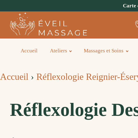
Carte 
Accueil
Ateliers
Massages et Soins
Accueil
›
Réflexologie Reignier-Éser
Réflexologie De