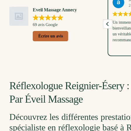
13. Avril, 2026
2
Eveil Massage Annecy
Un très bon moment partagé avec mon petit
Un immense
69 avis Google
loulou. Anna nous a d'abord montré et
bienveillan
expliqué les gestes pour masser bébé, tout en
un véritabl
Écrire un avis
respectant ses envies et son rythme. Ensuite
recommand
j'ai eu droit à une pause douceur avec un
Lire la suite
massage doux et relaxant. Une belle
parenthèse dans ma vie de maman. Merci à
Anna pour sa douceur et son écoute, aussi à
mes collègues pour ce joli cadeau de
naissance.
Réflexologue Reignier-Ésery :
Par Éveil Massage
Découvrez les différentes prestati
spécialiste en réflexologie basé à 