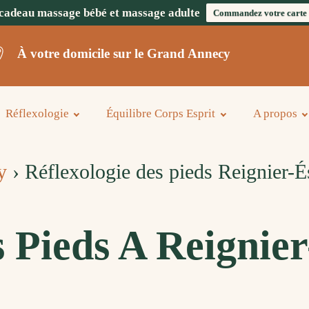
cadeau massage bébé et massage adulte
Commandez votre carte
À votre domicile sur le Grand Annecy
Réflexologie
Équilibre Corps Esprit
A propos
y
›
Réflexologie des pieds Reignier-É
s Pieds A Reignie