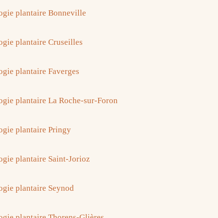
ogie plantaire Bonneville
gie plantaire Cruseilles
ogie plantaire Faverges
ogie plantaire La Roche-sur-Foron
ogie plantaire Pringy
ogie plantaire Saint-Jorioz
ogie plantaire Seynod
ogie plantaire Thorens-Glières