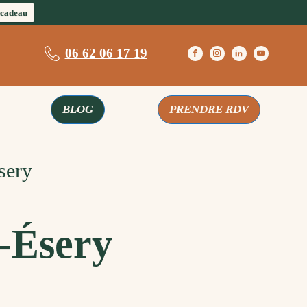
 cadeau
06 62 06 17 19
BLOG
PRENDRE RDV
sery
r-Ésery