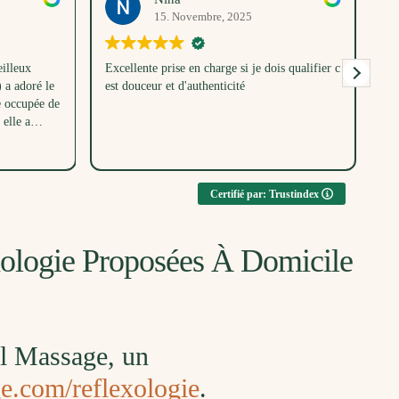
15. Novembre, 2025
illeux
Excellente prise en charge si je dois qualifier c
Me
a adoré le
est douceur et d'authenticité
un
e occupée de
dé
elle a
bé
parc en même
ent toutes
u, merci
Certifié par: Trustindex
xologie Proposées À Domicile
il Massage, un
ge.com/reflexologie
.