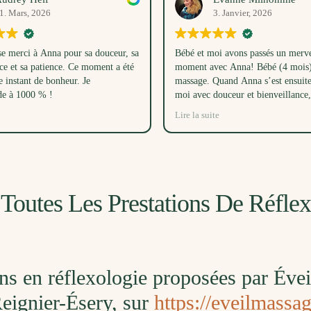
1. Mars, 2026
3. Janvier, 2026
 merci à Anna pour sa douceur, sa
Bébé et moi avons passés un merve
ce et sa patience. Ce moment a été
moment avec Anna! Bébé (4 mois) 
e instant de bonheur. Je
massage. Quand Anna s’est ensuit
e à 1000 % !
moi avec douceur et bienveillance, 
réussi à endormir bébé dans son 
Lire la suite
temps, juste avec sa voix! Ce mom
les trois étaient un très beau cadea
beaucoup.
 Toutes Les Prestations De Réfle
ons en réflexologie proposées par Éve
Reignier-Ésery, sur
https://eveilmassa