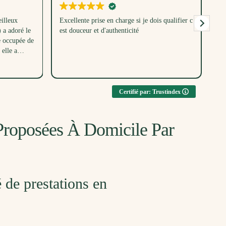
illeux
Excellente prise en charge si je dois qualifier c
Me
a adoré le
est douceur et d'authenticité
un
e occupée de
dé
elle a
bé
parc en même
ent toutes
u, merci
Certifié par: Trustindex
 Proposées À Domicile Par
é de prestations en