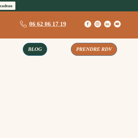
 cadeau
06 62 06 17 19
BLOG
PRENDRE RDV