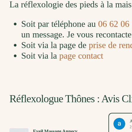
La réflexologie des pieds à la ma
Soit par téléphone au
06 62 06
un message. Je vous recontacte 
Soit via la page de
prise de ren
Soit via la
page contact
Réflexologue Thônes : Avis Cl
Marlène Guerry
A
13. Avril, 2026
2
Eveil Massage Annecy