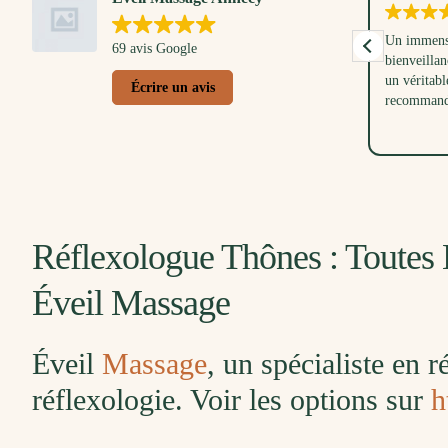
Un très bon moment partagé avec mon petit
Un immense
69 avis Google
loulou. Anna nous a d'abord montré et
bienveillan
expliqué les gestes pour masser bébé, tout en
un véritabl
Écrire un avis
respectant ses envies et son rythme. Ensuite
recommand
j'ai eu droit à une pause douceur avec un
Lire la suite
massage doux et relaxant. Une belle
parenthèse dans ma vie de maman. Merci à
Anna pour sa douceur et son écoute, aussi à
mes collègues pour ce joli cadeau de
naissance.
Réflexologue Thônes : Toutes 
Éveil Massage
Éveil
Massage
, un spécialiste en 
réflexologie. Voir les options sur
h