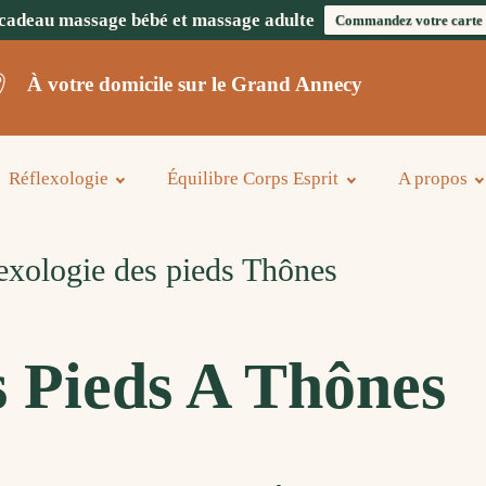
cadeau massage bébé et massage adulte
Commandez votre carte
À votre domicile sur le Grand Annecy
Réflexologie
Équilibre Corps Esprit
A propos
exologie des pieds Thônes
s Pieds A Thônes