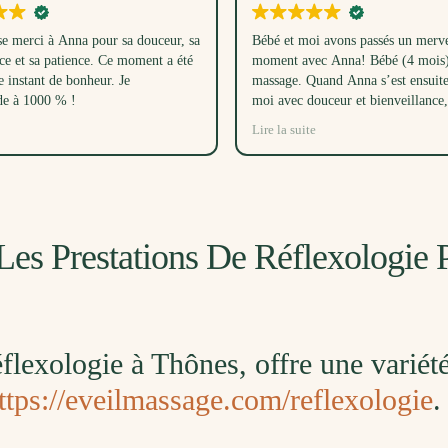
 merci à Anna pour sa douceur, sa
Bébé et moi avons passés un merve
ce et sa patience. Ce moment a été
moment avec Anna! Bébé (4 mois) 
e instant de bonheur. Je
massage. Quand Anna s’est ensuit
e à 1000 % !
moi avec douceur et bienveillance, 
réussi à endormir bébé dans son 
Lire la suite
temps, juste avec sa voix! Ce mom
les trois étaient un très beau cadea
beaucoup.
Les Prestations De Réflexologie
réflexologie à Thônes, offre une variét
ttps://eveilmassage.com/reflexologie
.