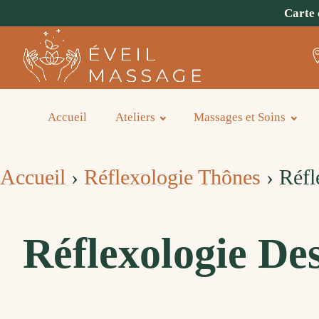
Carte 
Accueil
Ateliers
Massages et Soins
Accueil
›
Réflexologie Thônes
›
Réfl
Réflexologie De