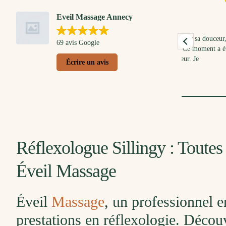
21. Mars, 2026
3
Eveil Massage Annecy
t
Un immense merci à Anna pour sa douceur, sa
Bébé et mo
69 avis Google
bienveillance et sa patience. Ce moment a été
moment ave
en
un véritable instant de bonheur. Je
massage. Q
Écrire un avis
e
recommande à 1000 % !
moi avec do
réussi à e
Lire la suit
temps, jus
les trois é
à
beaucoup.
Réflexologue Sillingy : Toute
Éveil Massage
Éveil
Massage
, un professionnel e
prestations en réflexologie. Décou