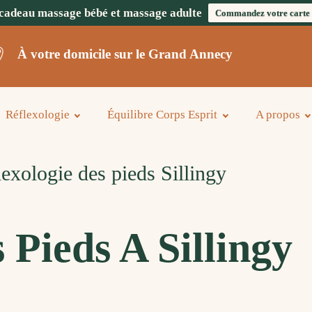
cadeau massage bébé et massage adulte
Commandez votre carte
À votre domicile sur le Grand Annecy
Réflexologie
Équilibre Corps Esprit
A propos
exologie des pieds Sillingy
 Pieds A Sillingy