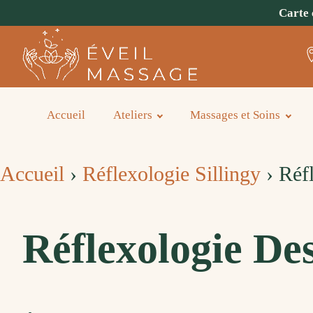
Carte 
Accueil
Ateliers
Massages et Soins
Accueil
›
Réflexologie Sillingy
›
Réfl
Réflexologie Des