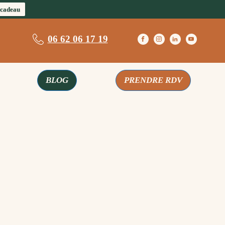
 cadeau
06 62 06 17 19
BLOG
PRENDRE RDV