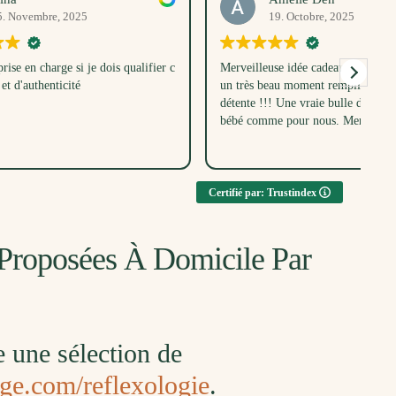
19. Octobre, 2025
s qualifier c
Merveilleuse idée cadeau, nous avons partagé
J’
un très beau moment rempli de douceur et de
vr
détente !!! Une vraie bulle de bien-être pour
ma
bébé comme pour nous. Merci Anna ✨
fi
Dè
Lir
at
An
et
Certifié par: Trustindex
te
s’
dé
e Proposées À Domicile Par
l’a
Le
mo
fo
me
e une sélection de
qu
ad
age.com/reflexologie
.
du