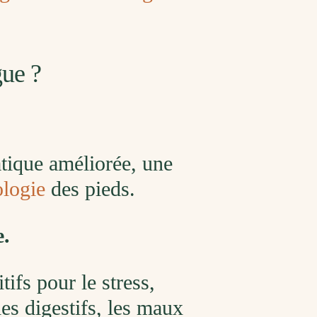
Un
re
qu
de
po
gue ?
atique améliorée, une
ologie
des pieds.
e.
tifs pour le stress,
les digestifs, les maux