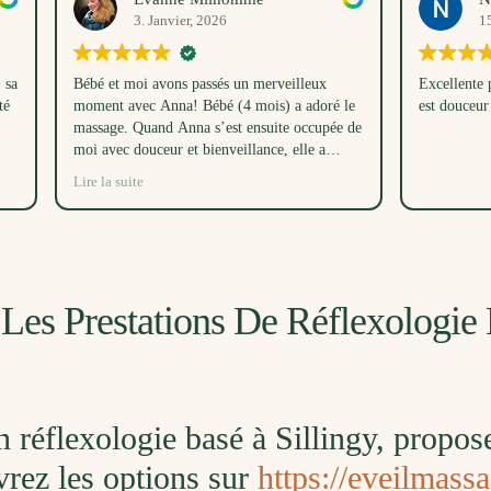
. Janvier, 2026
15. Novembre, 2025
i avons passés un merveilleux
Excellente prise en charge si je doi
c Anna! Bébé (4 mois) a adoré le
est douceur et d'authenticité
uand Anna s’est ensuite occupée de
uceur et bienveillance, elle a
ndormir bébé dans son parc en même
e
te avec sa voix! Ce moment toutes
taient un très beau cadeau, merci
s Les Prestations De Réflexologi
n réflexologie basé à Sillingy, propos
vrez les options sur
https://eveilmass