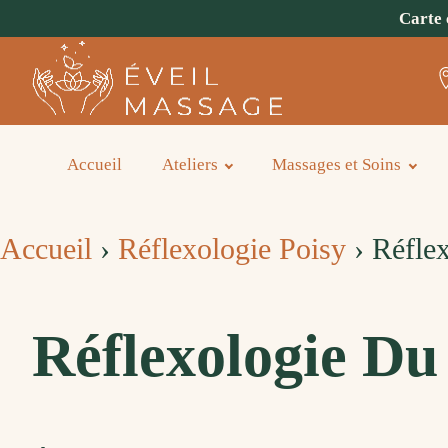
Carte 
Accueil
Ateliers
Massages et Soins
Accueil
›
Réflexologie Poisy
›
Réflex
Réflexologie Du