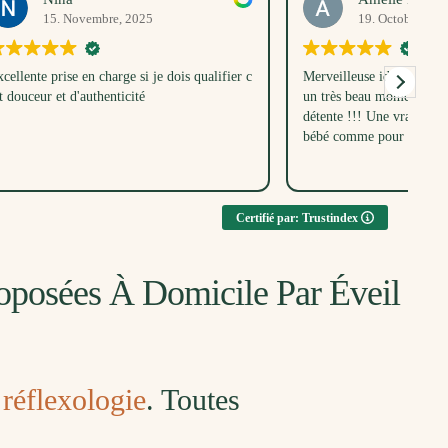
19. Octobre, 2025
s qualifier c
Merveilleuse idée cadeau, nous avons partagé
J’
un très beau moment rempli de douceur et de
vr
détente !!! Une vraie bulle de bien-être pour
ma
bébé comme pour nous. Merci Anna ✨
fi
Dè
Lir
at
An
et
Certifié par: Trustindex
te
s’
dé
roposées À Domicile Par Éveil
l’a
Le
mo
fo
me
n
réflexologie
. Toutes
qu
ad
du