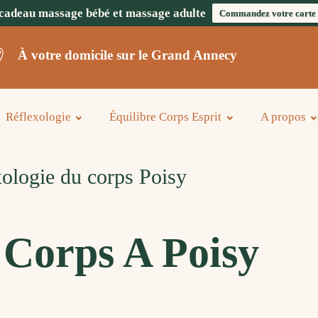
cadeau massage bébé et massage adulte
Commandez votre carte
À votre domicile sur le Grand Annecy
Réflexologie
Équilibre Corps Esprit
A propos
ologie du corps Poisy
 Corps A Poisy