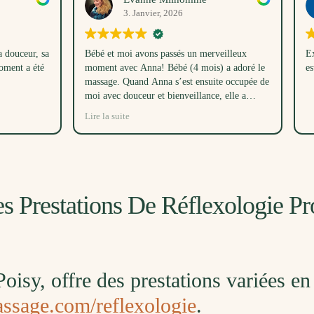
. Janvier, 2026
15. Novembre, 2025
i avons passés un merveilleux
Excellente prise en charge si je doi
c Anna! Bébé (4 mois) a adoré le
est douceur et d'authenticité
uand Anna s’est ensuite occupée de
uceur et bienveillance, elle a
ndormir bébé dans son parc en même
e
te avec sa voix! Ce moment toutes
taient un très beau cadeau, merci
es Prestations De Réflexologie P
oisy, offre des prestations variées e
massage.com/reflexologie
.