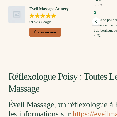
21. Mars, 2026
3
Eveil Massage Annecy
t
Un immense merci à Anna pour sa douceur, sa
Bébé et mo
69 avis Google
bienveillance et sa patience. Ce moment a été
moment ave
en
un véritable instant de bonheur. Je
massage. Q
Écrire un avis
e
recommande à 1000 % !
moi avec do
réussi à e
Lire la suit
temps, jus
les trois é
à
beaucoup.
Réflexologue Poisy : Toutes L
Massage
Éveil Massage, un réflexologue à P
les informations sur
https://eveil