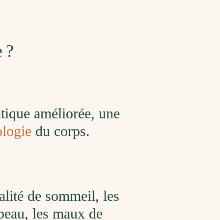
Un
re
qu
de
po
 ?
atique améliorée, une
ologie
du corps.
ualité de sommeil, les
 peau, les maux de