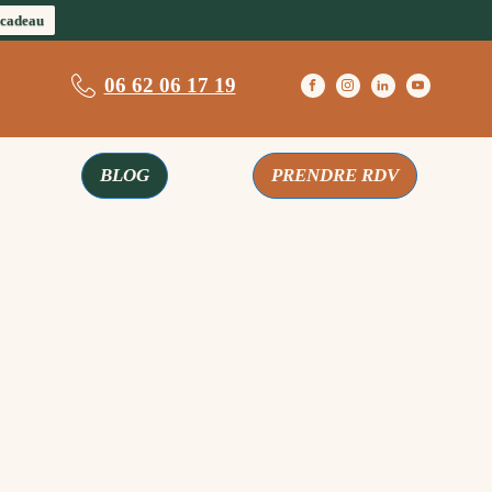
 cadeau
06 62 06 17 19
BLOG
PRENDRE RDV