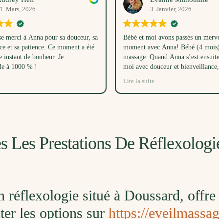
3. Janvier, 2026
15. Novembre, 2025
et moi avons passés un merveilleux
Excellente prise en charge si 
t avec Anna! Bébé (4 mois) a adoré le
est douceur et d'authenticité
ge. Quand Anna s’est ensuite occupée de
vec douceur et bienveillance, elle a
i à endormir bébé dans son parc en même
a suite
, juste avec sa voix! Ce moment toutes
ois étaient un très beau cadeau, merci
oup.
s Les Prestations De Réflexolog
en réflexologie situé à Doussard, off
ter les options sur
https://eveilmassa