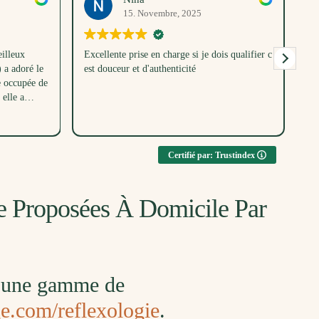
19. Octobre, 2025
je dois qualifier c
Merveilleuse idée cadeau, nous avons partagé
un très beau moment rempli de douceur et de
détente !!! Une vraie bulle de bien-être pour
bébé comme pour nous. Merci Anna ✨
Certifié par: Trustindex
ie Proposées À Domicile Par
re une gamme de
ge.com/reflexologie
.