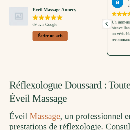
21. Mars, 2026
Eveil Massage Annecy
 petit
Un immense merci à Anna pour sa douceur, sa
Bébé 
69 avis Google
t
bienveillance et sa patience. Ce moment a été
momen
tout en
un véritable instant de bonheur. Je
massa
Écrire un avis
nsuite
recommande à 1000 % !
moi a
 un
réuss
Lire l
temps
rci à
les tr
ussi à
beauc
Réflexologue Doussard : Toute
Éveil Massage
Éveil
Massage
, un professionnel 
prestations de réflexologie. Consul