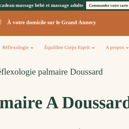
cadeau massage bébé et massage adulte
Commandez votre carte
À votre domicile sur le Grand Annecy
Réflexologie
Équilibre Corps Esprit
A propos
flexologie palmaire Doussard
lmaire A Doussar