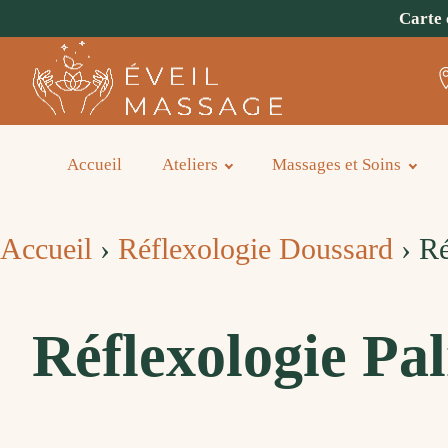
Carte 
Accueil
Ateliers
Massages et Soins
Accueil
›
Réflexologie Doussard
›
Ré
Réflexologie Pa