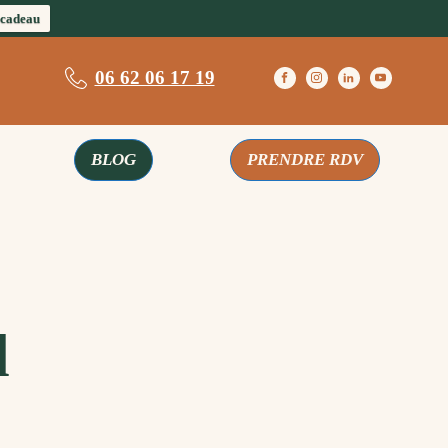
 cadeau
06 62 06 17 19
BLOG
PRENDRE RDV
d