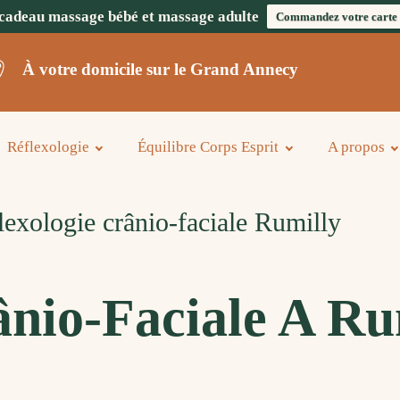
cadeau massage bébé et massage adulte
Commandez votre carte
À votre domicile sur le Grand Annecy
Réflexologie
Équilibre Corps Esprit
A propos
exologie crânio-faciale Rumilly
ânio-Faciale A Ru