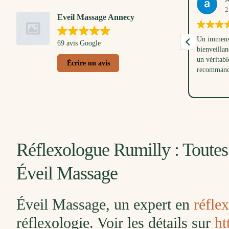
13. Avril, 2026
2
Eveil Massage Annecy
Un très bon moment partagé avec mon petit
Un immense
69 avis Google
loulou. Anna nous a d'abord montré et
bienveillan
expliqué les gestes pour masser bébé, tout en
un véritabl
Écrire un avis
respectant ses envies et son rythme. Ensuite
recommand
j'ai eu droit à une pause douceur avec un
Lire la suite
massage doux et relaxant. Une belle
parenthèse dans ma vie de maman. Merci à
Anna pour sa douceur et son écoute, aussi à
mes collègues pour ce joli cadeau de
naissance.
Réflexologue Rumilly : Toutes
Éveil Massage
Éveil Massage, un expert en
réfle
réflexologie. Voir les détails sur
ht