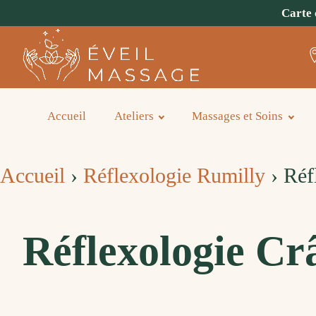
Carte 
Accueil
Ateliers
Massages et Soins
Accueil
›
Réflexologie Rumilly
›
Réfl
Réflexologie Cr