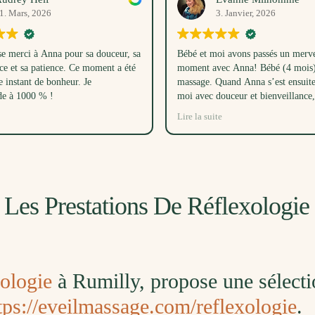
1. Mars, 2026
3. Janvier, 2026
 merci à Anna pour sa douceur, sa
Bébé et moi avons passés un merve
ce et sa patience. Ce moment a été
moment avec Anna! Bébé (4 mois) 
e instant de bonheur. Je
massage. Quand Anna s’est ensuit
e à 1000 % !
moi avec douceur et bienveillance, 
réussi à endormir bébé dans son 
Lire la suite
temps, juste avec sa voix! Ce mom
les trois étaient un très beau cadea
beaucoup.
 Les Prestations De Réflexologi
xologie
à Rumilly, propose une sélecti
tps://eveilmassage.com/reflexologie
.