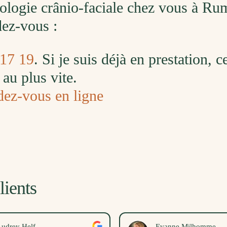
xologie crânio-faciale chez vous à Ru
ndez-vous :
 17 19
. Si je suis déjà en prestation, 
au plus vite.
dez-vous en ligne
lients
udrey Helf
Evanne Milhomme