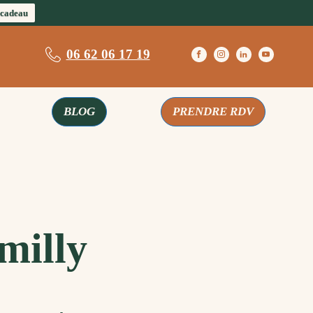
 cadeau
06 62 06 17 19
BLOG
PRENDRE RDV
milly