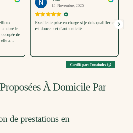
15. Novembre, 2025
illeux
Excellente prise en charge si je dois qualifier c
Me
a adoré le
est douceur et d'authenticité
un
e occupée de
dé
elle a
bé
parc en même
ent toutes
u, merci
Certifié par: Trustindex
e Proposées À Domicile Par
on de prestations en